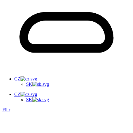
CZ
SK
CZ
SK
Filtr