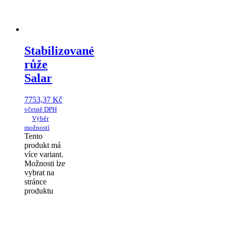
Stabilizované
růže
Salar
7753,37
Kč
včetně DPH
Výběr
možností
Tento
produkt má
více variant.
Možnosti lze
vybrat na
stránce
produktu