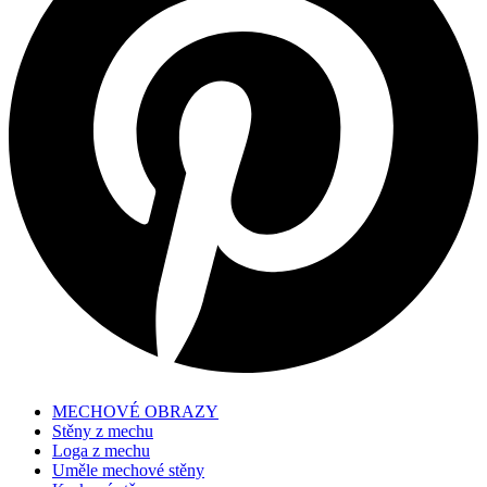
MECHOVÉ OBRAZY
Stěny z mechu
Loga z mechu
Uměle mechové stěny