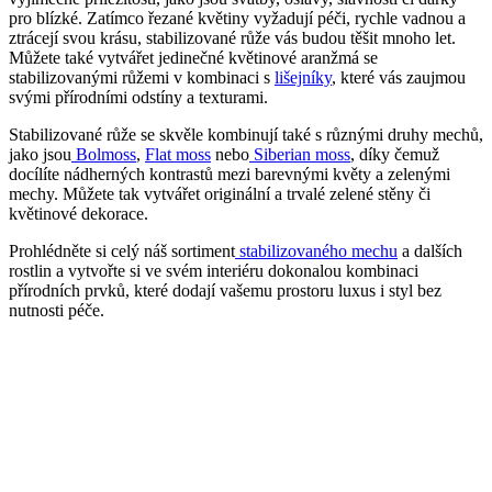
pro blízké. Zatímco řezané květiny vyžadují péči, rychle vadnou a
ztrácejí svou krásu, stabilizované růže vás budou těšit mnoho let.
Můžete také vytvářet jedinečné květinové aranžmá se
stabilizovanými růžemi v kombinaci s
lišejníky
, které vás zaujmou
svými přírodními odstíny a texturami.
Stabilizované růže se skvěle kombinují také s různými druhy mechů,
jako jsou
Bolmoss
,
Flat moss
nebo
Siberian moss
, díky čemuž
docílíte nádherných kontrastů mezi barevnými květy a zelenými
mechy. Můžete tak vytvářet originální a trvalé zelené stěny či
květinové dekorace.
Prohlédněte si celý náš sortiment
stabilizovaného mechu
a dalších
rostlin a vytvořte si ve svém interiéru dokonalou kombinaci
přírodních prvků, které dodají vašemu prostoru luxus i styl bez
nutnosti péče.