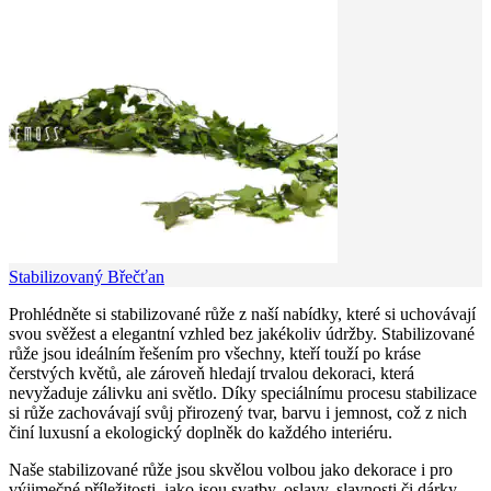
Stabilizovaný Břečťan
Prohlédněte si stabilizované růže z naší nabídky, které si uchovávají
svou svěžest a elegantní vzhled bez jakékoliv údržby. Stabilizované
růže jsou ideálním řešením pro všechny, kteří touží po kráse
čerstvých květů, ale zároveň hledají trvalou dekoraci, která
nevyžaduje zálivku ani světlo. Díky speciálnímu procesu stabilizace
si růže zachovávají svůj přirozený tvar, barvu i jemnost, což z nich
činí luxusní a ekologický doplněk do každého interiéru.
Naše stabilizované růže jsou skvělou volbou jako dekorace i pro
výjimečné příležitosti, jako jsou svatby, oslavy, slavnosti či dárky