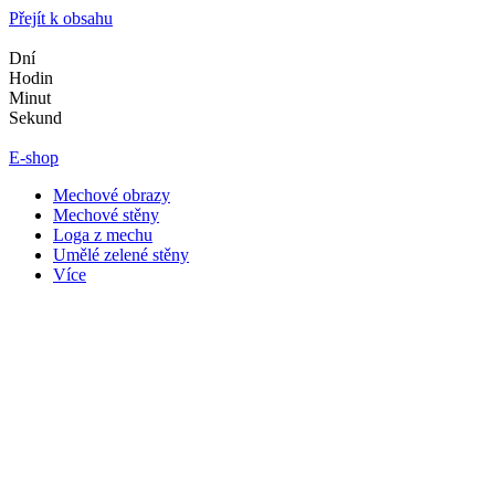
Přejít k obsahu
Dní
Hodin
Minut
Sekund
E-shop
Mechové obrazy
Mechové stěny
Loga z mechu
Umělé zelené stěny
Více