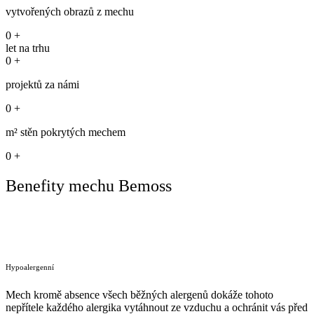
vytvořených obrazů z mechu
0
+
let na trhu
0
+
projektů za námi
0
+
m² stěn pokrytých mechem
0
+
Benefity mechu Bemoss
Hypoalergenní
Mech kromě absence všech běžných alergenů dokáže tohoto
nepřítele každého alergika vytáhnout ze vzduchu a ochránit vás před