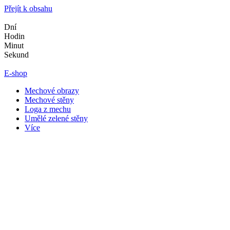
Přejít k obsahu
Dní
Hodin
Minut
Sekund
E-shop
Mechové obrazy
Mechové stěny
Loga z mechu
Umělé zelené stěny
Více