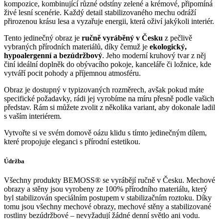
kompozice, kombinující různé odstíny zelené a krémové, připomíná
živé lesní scenérie. Každý detail stabilizovaného mechu odráží
přirozenou krásu lesa a vyzařuje energii, která oživí jakýkoli interiér.
Tento jedinečný obraz je
ručně vyráběný v Česku
z pečlivě
vybraných přírodních materiálů, díky čemuž je
ekologický,
hypoalergenní a bezúdržbový
. Jeho moderní kruhový tvar z něj
činí ideální doplněk do obývacího pokoje, kanceláře či ložnice, kde
vytváří pocit pohody a příjemnou atmosféru.
Obraz je dostupný v typizovaných rozměrech, avšak pokud máte
specifické požadavky, rádi jej vyrobíme na míru přesně podle vašich
představ. Rám si můžete zvolit z několika variant, aby dokonale ladil
s vaším interiérem.
Vytvořte si ve svém domově oázu klidu s tímto jedinečným dílem,
které propojuje eleganci s přírodní estetikou.
Údržba
Všechny produkty BEMOSS® se vyrábějí ručně v Česku. Mechové
obrazy a stěny jsou vyrobeny ze 100% přírodního materiálu, který
byl stabilizován speciálním postupem v stabilizačním roztoku. Díky
tomu jsou všechny mechové obrazy, mechové stěny a stabilizované
rostliny bezúdržbové – nevyžadují žádné denní světlo ani vodu.