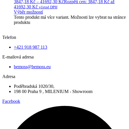
3847,18
Kč
–
41692,30
Kč
Rozpětí cen: 3847,18 Kč až
41692,30 Kč
včetně DPH
Výběr možností
Tento produkt má více variant. Možnosti lze vybrat na stránce
produktu
Telefon
+421 918 987 113
E-mailová adresa
bemoss@bemoss.eu
Adresa
Poděbradská 1020/30,
198 00 Praha 9 , MILENIUM - Showroom
Facebook