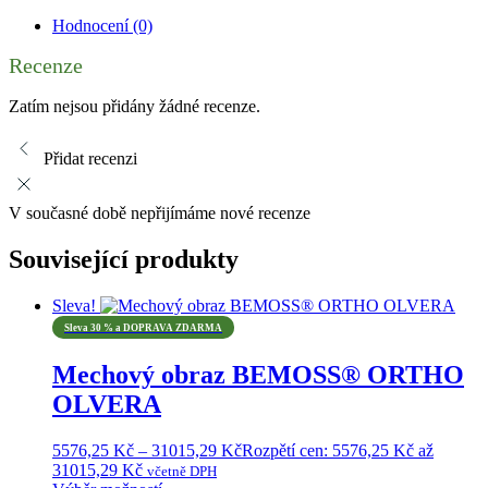
Hodnocení (0)
Recenze
Zatím nejsou přidány žádné recenze.
Přidat recenzi
V současné době nepřijímáme nové recenze
Související produkty
Sleva!
Sleva 30 % a DOPRAVA ZDARMA
Mechový obraz BEMOSS® ORTHO
OLVERA
5576,25
Kč
–
31015,29
Kč
Rozpětí cen: 5576,25 Kč až
31015,29 Kč
včetně DPH