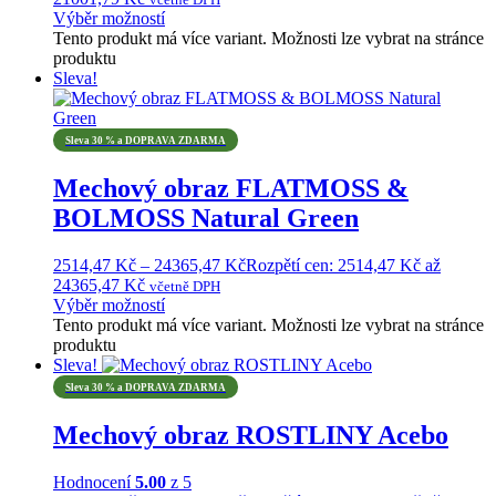
Výběr možností
Tento produkt má více variant. Možnosti lze vybrat na stránce
produktu
Sleva!
Sleva 30 % a DOPRAVA ZDARMA
Mechový obraz FLATMOSS &
BOLMOSS Natural Green
2514,47
Kč
–
24365,47
Kč
Rozpětí cen: 2514,47 Kč až
24365,47 Kč
včetně DPH
Výběr možností
Tento produkt má více variant. Možnosti lze vybrat na stránce
produktu
Sleva!
Sleva 30 % a DOPRAVA ZDARMA
Mechový obraz ROSTLINY Acebo
Hodnocení
5.00
z 5