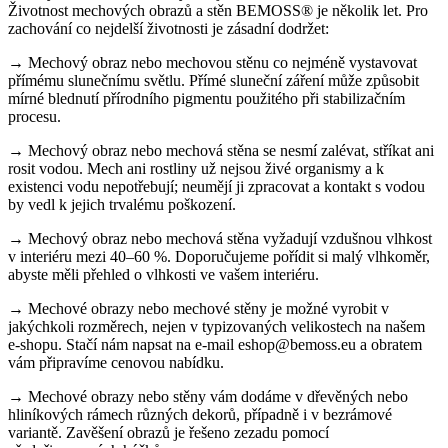
Životnost mechových obrazů a stěn BEMOSS® je několik let. Pro
zachování co nejdelší životnosti je zásadní dodržet:
→ Mechový obraz nebo mechovou stěnu co nejméně vystavovat
přímému slunečnímu světlu. Přímé sluneční záření může způsobit
mírné blednutí přírodního pigmentu použitého při stabilizačním
procesu.
→ Mechový obraz nebo mechová stěna se nesmí zalévat, stříkat ani
rosit vodou. Mech ani rostliny už nejsou živé organismy a k
existenci vodu nepotřebují; neumějí ji zpracovat a kontakt s vodou
by vedl k jejich trvalému poškození.
→ Mechový obraz nebo mechová stěna vyžadují vzdušnou vlhkost
v interiéru mezi 40–60 %. Doporučujeme pořídit si malý vlhkoměr,
abyste měli přehled o vlhkosti ve vašem interiéru.
→ Mechové obrazy nebo mechové stěny je možné vyrobit v
jakýchkoli rozměrech, nejen v typizovaných velikostech na našem
e-shopu. Stačí nám napsat na e-mail eshop@bemoss.eu a obratem
vám připravíme cenovou nabídku.
→ Mechové obrazy nebo stěny vám dodáme v dřevěných nebo
hliníkových rámech různých dekorů, případně i v bezrámové
variantě. Zavěšení obrazů je řešeno zezadu pomocí