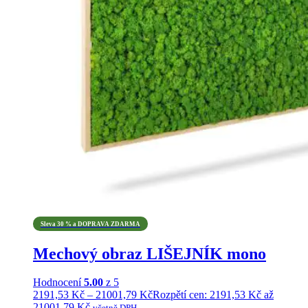
Sleva 30 % a DOPRAVA ZDARMA
Mechový obraz LIŠEJNÍK mono
Hodnocení
5.00
z 5
2191,53
Kč
–
21001,79
Kč
Rozpětí cen: 2191,53 Kč až
21001,79 Kč
včetně DPH