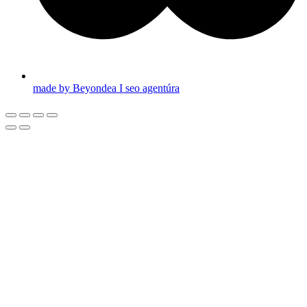
made by Beyondea I seo agentúra