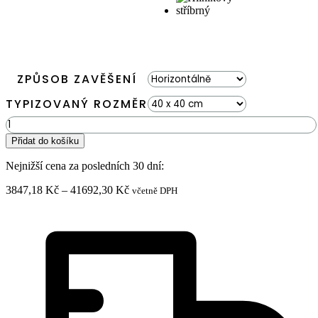
ZPŮSOB ZAVĚŠENÍ
TYPIZOVANÝ ROZMĚR
Mechový
obraz
Přidat do košíku
ROSTLINY
Mesia
Nejnižší cena za posledních 30 dní:
množství
Rozpětí
3847,18
Kč
–
41692,30
Kč
včetně DPH
cen:
3847,18 Kč
až
41692,30 Kč