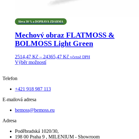
Sleva 30 % a DOPRAVA ZDARMA
Mechový obraz FLATMOSS &
BOLMOSS Light Green
Rozpětí
2514,47
Kč
–
24365,47
Kč
včetně DPH
cen:
Výběr možností
Tento
2514,47 Kč
produkt
až
Telefon
má
24365,47 Kč
více
+421 918 987 113
variant.
Možnosti
E-mailová adresa
lze
vybrat
bemoss@bemoss.eu
na
stránce
Adresa
produktu
Poděbradská 1020/30,
198 00 Praha 9 , MILENIUM - Showroom