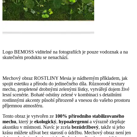
Logo BEMOSS viditelné na fotografiích je pouze vodoznak a na
skutečném produktu se nenachází.
Mechový obraz ROSTLINY Mesia je nádherným příkladem, jak
spojit estetiku a přírodu do jedinečného díla. Různorodé textury
mechu, propletené drobnými zelenými lístky, vytvářejí dojem živé
lesní scenérie. Bohaté odstíny zelené v kombinaci s detailními
rostlinnými akcenty působí přirozeně a vnesou do vašeho prostoru
příjemnou atmosféru.
Tento obraz je vytvořen ze
100% přírodního stabilizovaného
mechu
, který je
ekologický
,
hypoalergenní
a výrazně zlepšuje
akustiku v místnosti. Navíc je zcela
bezúdržbový
, takže si jeho
krásu můžete užívat bez starostí o údržbu. Mechový obraz není jen