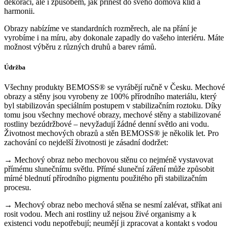
dekorací, ale i způsobem, jak přinést do svého domova klid a
harmonii.
Obrazy nabízíme ve standardních rozměrech, ale na přání je
vyrobíme i na míru, aby dokonale zapadly do vašeho interiéru. Máte
možnost výběru z různých druhů a barev rámů.
Údržba
Všechny produkty BEMOSS® se vyrábějí ručně v Česku. Mechové
obrazy a stěny jsou vyrobeny ze 100% přírodního materiálu, který
byl stabilizován speciálním postupem v stabilizačním roztoku. Díky
tomu jsou všechny mechové obrazy, mechové stěny a stabilizované
rostliny bezúdržbové – nevyžadují žádné denní světlo ani vodu.
Životnost mechových obrazů a stěn BEMOSS® je několik let. Pro
zachování co nejdelší životnosti je zásadní dodržet:
→ Mechový obraz nebo mechovou stěnu co nejméně vystavovat
přímému slunečnímu světlu. Přímé sluneční záření může způsobit
mírné blednutí přírodního pigmentu použitého při stabilizačním
procesu.
→ Mechový obraz nebo mechová stěna se nesmí zalévat, stříkat ani
rosit vodou. Mech ani rostliny už nejsou živé organismy a k
existenci vodu nepotřebují; neumějí ji zpracovat a kontakt s vodou