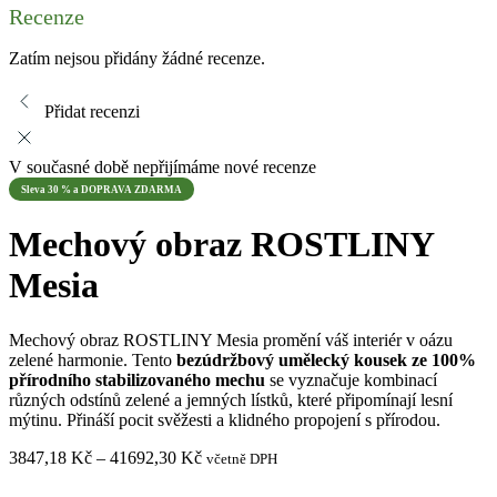
Recenze
Zatím nejsou přidány žádné recenze.
Přidat recenzi
V současné době nepřijímáme nové recenze
Sleva 30 % a DOPRAVA ZDARMA
Mechový obraz ROSTLINY
Mesia
Mechový obraz ROSTLINY Mesia promění váš interiér v oázu
zelené harmonie. Tento
bezúdržbový umělecký kousek ze 100%
přírodního stabilizovaného mechu
se vyznačuje kombinací
různých odstínů zelené a jemných lístků, které připomínají lesní
mýtinu. Přináší pocit svěžesti a klidného propojení s přírodou.
Rozpětí
3847,18
Kč
–
41692,30
Kč
včetně DPH
cen:
3847,18 Kč