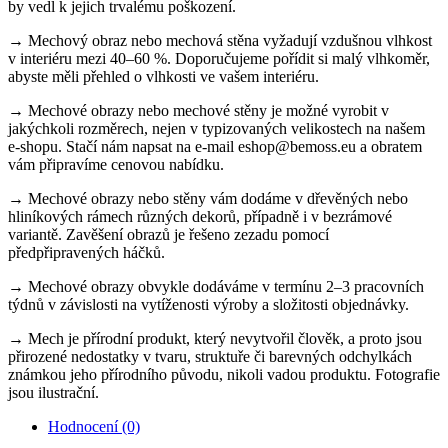
by vedl k jejich trvalému poškození.
→ Mechový obraz nebo mechová stěna vyžadují vzdušnou vlhkost
v interiéru mezi 40–60 %. Doporučujeme pořídit si malý vlhkoměr,
abyste měli přehled o vlhkosti ve vašem interiéru.
→ Mechové obrazy nebo mechové stěny je možné vyrobit v
jakýchkoli rozměrech, nejen v typizovaných velikostech na našem
e-shopu. Stačí nám napsat na e-mail eshop@bemoss.eu a obratem
vám připravíme cenovou nabídku.
→ Mechové obrazy nebo stěny vám dodáme v dřevěných nebo
hliníkových rámech různých dekorů, případně i v bezrámové
variantě. Zavěšení obrazů je řešeno zezadu pomocí
předpřipravených háčků.
→ Mechové obrazy obvykle dodáváme v termínu 2–3 pracovních
týdnů v závislosti na vytíženosti výroby a složitosti objednávky.
→ Mech je přírodní produkt, který nevytvořil člověk, a proto jsou
přirozené nedostatky v tvaru, struktuře či barevných odchylkách
známkou jeho přírodního původu, nikoli vadou produktu. Fotografie
jsou ilustrační.
Hodnocení (0)