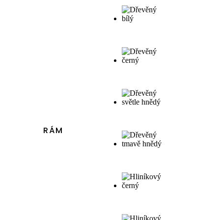
až
41692,30 Kč
RÁM