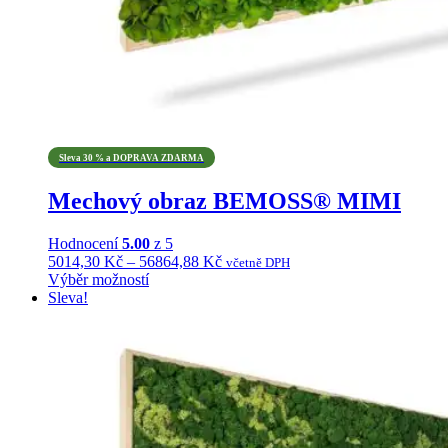
Sleva 30 % a DOPRAVA ZDARMA
Mechový obraz BEMOSS® MIMI
Hodnocení
5.00
z 5
Rozpětí
5014,30
Kč
–
56864,88
Kč
včetně DPH
cen:
Výběr možností
Tento
5014,30 Kč
Sleva!
produkt
až
má
56864,88 Kč
více
variant.
Možnosti
lze
vybrat
na