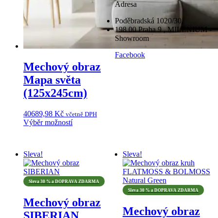
produktu
Adresa
Poděbradská 1020/30,
198 00 Praha 9 , MILENIUM -
Showroom
Facebook
Mechový obraz
Mapa světa
(125x245cm)
40689,98
Kč
včetně DPH
Výběr možností
Tento
produkt
má
Sleva!
Sleva!
více
variant.
Možnosti
lze
Sleva 30 % a DOPRAVA ZDARMA
vybrat
Sleva 30 % a DOPRAVA ZDARMA
Mechový obraz
na
Mechový obraz
stránce
SIBERIAN