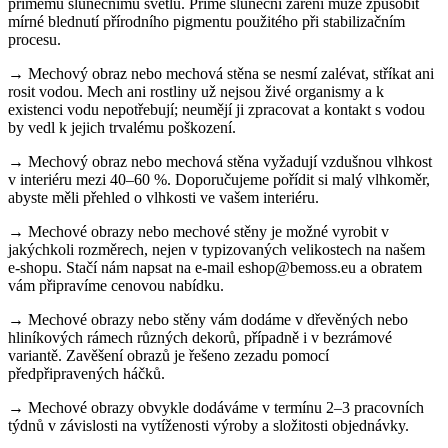
přímému slunečnímu světlu. Přímé sluneční záření může způsobit
mírné blednutí přírodního pigmentu použitého při stabilizačním
procesu.
→ Mechový obraz nebo mechová stěna se nesmí zalévat, stříkat ani
rosit vodou. Mech ani rostliny už nejsou živé organismy a k
existenci vodu nepotřebují; neumějí ji zpracovat a kontakt s vodou
by vedl k jejich trvalému poškození.
→ Mechový obraz nebo mechová stěna vyžadují vzdušnou vlhkost
v interiéru mezi 40–60 %. Doporučujeme pořídit si malý vlhkoměr,
abyste měli přehled o vlhkosti ve vašem interiéru.
→ Mechové obrazy nebo mechové stěny je možné vyrobit v
jakýchkoli rozměrech, nejen v typizovaných velikostech na našem
e-shopu. Stačí nám napsat na e-mail eshop@bemoss.eu a obratem
vám připravíme cenovou nabídku.
→ Mechové obrazy nebo stěny vám dodáme v dřevěných nebo
hliníkových rámech různých dekorů, případně i v bezrámové
variantě. Zavěšení obrazů je řešeno zezadu pomocí
předpřipravených háčků.
→ Mechové obrazy obvykle dodáváme v termínu 2–3 pracovních
týdnů v závislosti na vytíženosti výroby a složitosti objednávky.