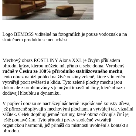
Logo BEMOSS viditelné na fotografiích je pouze vodoznak a na
skutečném produktu se nenachází.
Mechový obraz ROSTLINY Alona XXL je živým příkladem
přírodní krásy, kterou můžete mít přímo u sebe doma. Vyrobený
ručně v Česku ze 100% přírodního stabilizovaného mechu
,
tento obraz nabízí pohled na živé odstíny zeleně, které v interiéru
vytvářejí pocit svěžesti a klidu. Tyto zelené plochy mechu jsou
dokonale zkombinovány s jemnými tmavšími tóny, které obrazu
dodávají hloubku a dynamiku.
V popředí obrazu se nacházejí nádherně uspořádané kousky dřeva,
jež přirozeně splývají s mechovými plochami a vytvářejí tak vizuální
zážitek. Celek doplňují jemné rostliny, které obraz oživují a činí jej
ještě poutavějším. Tyto přírodní prvky společně vytvářejí
organickou harmonii, jež přináší do místnosti uvolnění a kontakt s
přírodou.