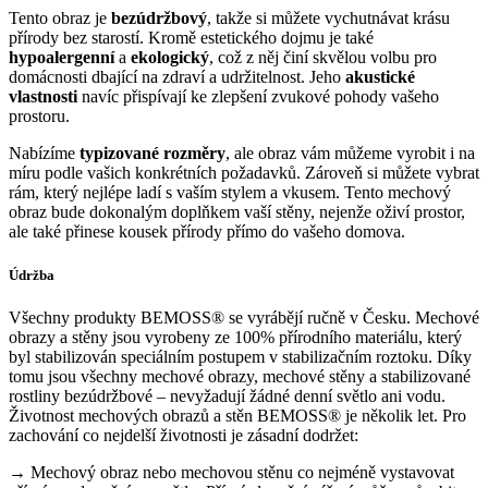
Tento obraz je
bezúdržbový
, takže si můžete vychutnávat krásu
přírody bez starostí. Kromě estetického dojmu je také
hypoalergenní
a
ekologický
, což z něj činí skvělou volbu pro
domácnosti dbající na zdraví a udržitelnost. Jeho
akustické
vlastnosti
navíc přispívají ke zlepšení zvukové pohody vašeho
prostoru.
Nabízíme
typizované rozměry
, ale obraz vám můžeme vyrobit i na
míru podle vašich konkrétních požadavků. Zároveň si můžete vybrat
rám, který nejlépe ladí s vaším stylem a vkusem. Tento mechový
obraz bude dokonalým doplňkem vaší stěny, nejenže oživí prostor,
ale také přinese kousek přírody přímo do vašeho domova.
Údržba
Všechny produkty BEMOSS® se vyrábějí ručně v Česku. Mechové
obrazy a stěny jsou vyrobeny ze 100% přírodního materiálu, který
byl stabilizován speciálním postupem v stabilizačním roztoku. Díky
tomu jsou všechny mechové obrazy, mechové stěny a stabilizované
rostliny bezúdržbové – nevyžadují žádné denní světlo ani vodu.
Životnost mechových obrazů a stěn BEMOSS® je několik let. Pro
zachování co nejdelší životnosti je zásadní dodržet:
→ Mechový obraz nebo mechovou stěnu co nejméně vystavovat