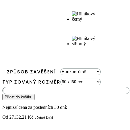
ZPŮSOB ZAVĚŠENÍ
TYPIZOVANÝ ROZMĚR
Mechový
obraz
Přidat do košíku
ROSTLINY
Alona
Nejnižší cena za posledních 30 dní:
XXL
množství
Od
27132,21
Kč
včetně DPH