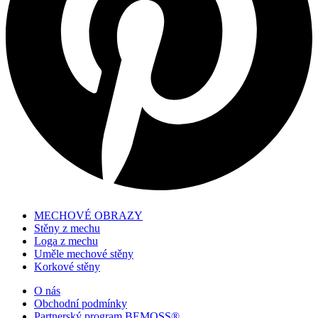
MECHOVÉ OBRAZY
Stěny z mechu
Loga z mechu
Uměle mechové stěny
Korkové stěny
O nás
Obchodní podmínky
Partnerský program BEMOSS®