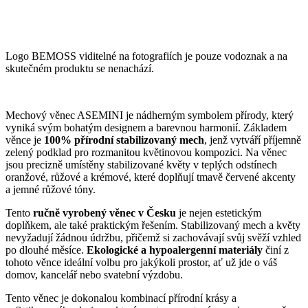
Logo BEMOSS viditelné na fotografiích je pouze vodoznak a na
skutečném produktu se nenachází.
Mechový věnec ASEMINI je nádherným symbolem přírody, který
vyniká svým bohatým designem a barevnou harmonií. Základem
věnce je
100% přírodní stabilizovaný mech
, jenž vytváří příjemně
zelený podklad pro rozmanitou květinovou kompozici. Na věnec
jsou precizně umístěny stabilizované květy v teplých odstínech
oranžové, růžové a krémové, které doplňují tmavě červené akcenty
a jemné růžové tóny.
Tento
ručně vyrobený věnec v Česku
je nejen estetickým
doplňkem, ale také praktickým řešením. Stabilizovaný mech a květy
nevyžadují žádnou údržbu, přičemž si zachovávají svůj svěží vzhled
po dlouhé měsíce.
Ekologické a hypoalergenní materiály
činí z
tohoto věnce ideální volbu pro jakýkoli prostor, ať už jde o váš
domov, kancelář nebo svatební výzdobu.
Tento věnec je dokonalou kombinací přírodní krásy a