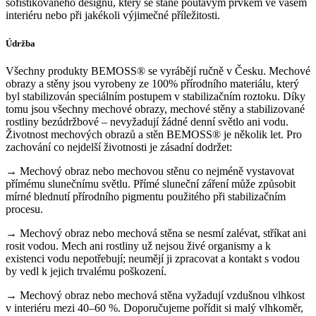
sofistikovaného designu, který se stane poutavým prvkem ve vašem
interiéru nebo při jakékoli výjimečné příležitosti.
Údržba
Všechny produkty BEMOSS® se vyrábějí ručně v Česku. Mechové
obrazy a stěny jsou vyrobeny ze 100% přírodního materiálu, který
byl stabilizován speciálním postupem v stabilizačním roztoku. Díky
tomu jsou všechny mechové obrazy, mechové stěny a stabilizované
rostliny bezúdržbové – nevyžadují žádné denní světlo ani vodu.
Životnost mechových obrazů a stěn BEMOSS® je několik let. Pro
zachování co nejdelší životnosti je zásadní dodržet:
→ Mechový obraz nebo mechovou stěnu co nejméně vystavovat
přímému slunečnímu světlu. Přímé sluneční záření může způsobit
mírné blednutí přírodního pigmentu použitého při stabilizačním
procesu.
→ Mechový obraz nebo mechová stěna se nesmí zalévat, stříkat ani
rosit vodou. Mech ani rostliny už nejsou živé organismy a k
existenci vodu nepotřebují; neumějí ji zpracovat a kontakt s vodou
by vedl k jejich trvalému poškození.
→ Mechový obraz nebo mechová stěna vyžadují vzdušnou vlhkost
v interiéru mezi 40–60 %. Doporučujeme pořídit si malý vlhkoměr,