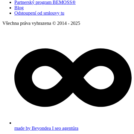
Partnerský program BEMOSS®
Blog
Odstoupení od smlouvy tu
Všechna práva vyhrazena © 2014 - 2025
made by Beyondea I seo agentúra