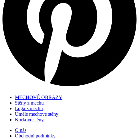
MECHOVÉ OBRAZY
Stěny z mechu
Loga z mechu
Uměle mechové stěny
Korkové stěny
O nás
Obchodní podmínky