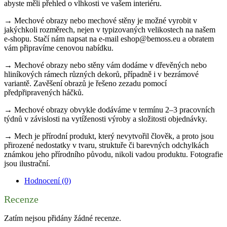
abyste měli přehled o vlhkosti ve vašem interiéru.
→ Mechové obrazy nebo mechové stěny je možné vyrobit v
jakýchkoli rozměrech, nejen v typizovaných velikostech na našem
e-shopu. Stačí nám napsat na e-mail eshop@bemoss.eu a obratem
vám připravíme cenovou nabídku.
→ Mechové obrazy nebo stěny vám dodáme v dřevěných nebo
hliníkových rámech různých dekorů, případně i v bezrámové
variantě. Zavěšení obrazů je řešeno zezadu pomocí
předpřipravených háčků.
→ Mechové obrazy obvykle dodáváme v termínu 2–3 pracovních
týdnů v závislosti na vytíženosti výroby a složitosti objednávky.
→ Mech je přírodní produkt, který nevytvořil člověk, a proto jsou
přirozené nedostatky v tvaru, struktuře či barevných odchylkách
známkou jeho přírodního původu, nikoli vadou produktu. Fotografie
jsou ilustrační.
Hodnocení (0)
Recenze
Zatím nejsou přidány žádné recenze.