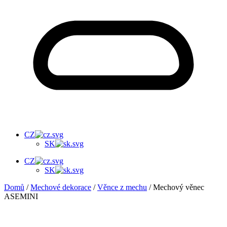
CZ
SK
CZ
SK
Domů
/
Mechové dekorace
/
Věnce z mechu
/ Mechový věnec
ASEMINI