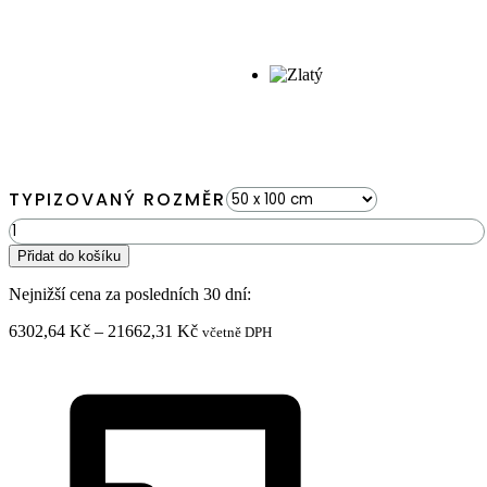
TYPIZOVANÝ ROZMĚR
Mechový
obraz
Přidat do košíku
Elipsa
ROSTLINY
Nejnižší cena za posledních 30 dní:
Mesia
množství
Rozpětí
6302,64
Kč
–
21662,31
Kč
včetně DPH
cen:
6302,64 Kč
až
21662,31 Kč