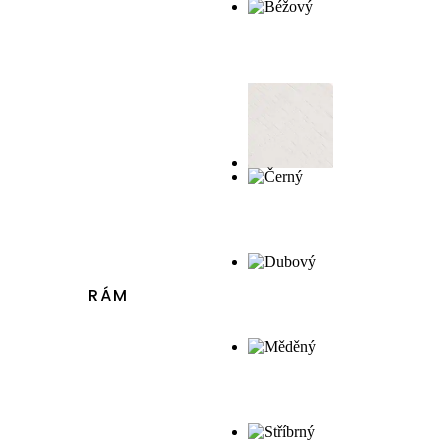
až
21662,31 Kč
RÁM