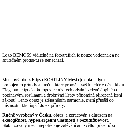
Logo BEMOSS viditelné na fotografiích je pouze vodoznak a na
skutečném produktu se nenachází.
Mechový obraz Elipsa ROSTLINY Mesia je dokonalým
propojením přírody a umění, které promění váš interiér v oázu klidu.
Elegantní eliptická kompozice různých odstínů zelené doplněná
popínavými rostlinami a drobnými lístky připomíná přirozená lesní
zákoutí. Tento obraz je ztělesněním harmonie, která přináší do
místnosti uklidňující dotek přírody.
Ručně vyrobený v Česku
, obraz je zpracován s důrazem na
ekologičnost
,
hypoalergenní vlastnosti
a
bezúdržbovost
.
Stabilizovaný mech nepotřebuje zalévání ani světlo, přičemž si