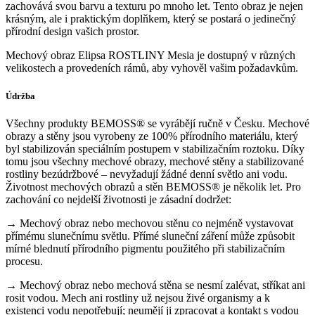
zachovává svou barvu a texturu po mnoho let. Tento obraz je nejen
krásným, ale i praktickým doplňkem, který se postará o jedinečný
přírodní design vašich prostor.
Mechový obraz Elipsa ROSTLINY Mesia je dostupný v různých
velikostech a provedeních rámů, aby vyhověl vašim požadavkům.
Údržba
Všechny produkty BEMOSS® se vyrábějí ručně v Česku. Mechové
obrazy a stěny jsou vyrobeny ze 100% přírodního materiálu, který
byl stabilizován speciálním postupem v stabilizačním roztoku. Díky
tomu jsou všechny mechové obrazy, mechové stěny a stabilizované
rostliny bezúdržbové – nevyžadují žádné denní světlo ani vodu.
Životnost mechových obrazů a stěn BEMOSS® je několik let. Pro
zachování co nejdelší životnosti je zásadní dodržet:
→ Mechový obraz nebo mechovou stěnu co nejméně vystavovat
přímému slunečnímu světlu. Přímé sluneční záření může způsobit
mírné blednutí přírodního pigmentu použitého při stabilizačním
procesu.
→ Mechový obraz nebo mechová stěna se nesmí zalévat, stříkat ani
rosit vodou. Mech ani rostliny už nejsou živé organismy a k
existenci vodu nepotřebují; neumějí ji zpracovat a kontakt s vodou