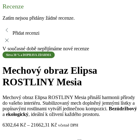
Recenze
Zatím nejsou přidány žádné recenze.
Přidat recenzi
V současné době nepřijímáme nové recenze
Sleva 30 % a DOPRAVA ZDARMA
Mechový obraz Elipsa
ROSTLINY Mesia
Mechový obraz Elipsa ROSTLINY Mesia přináší harmonii přírody
do vašeho interiéru. Stabilizovaný mech doplněný jemnými lístky a
popínavými rostlinami vytváří jedinečnou kompozici.
Bezúdržbový
a
ekologický
, ideální k oživení každého prostoru.
Rozpětí
6302,64
Kč
–
21662,31
Kč
včetně DPH
cen:
6302,64 Kč