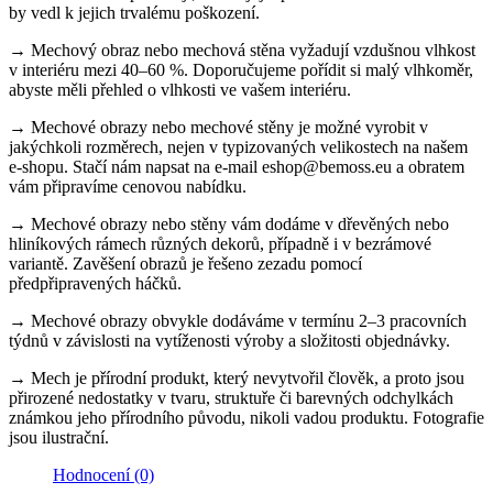
by vedl k jejich trvalému poškození.
→ Mechový obraz nebo mechová stěna vyžadují vzdušnou vlhkost
v interiéru mezi 40–60 %. Doporučujeme pořídit si malý vlhkoměr,
abyste měli přehled o vlhkosti ve vašem interiéru.
→ Mechové obrazy nebo mechové stěny je možné vyrobit v
jakýchkoli rozměrech, nejen v typizovaných velikostech na našem
e-shopu. Stačí nám napsat na e-mail eshop@bemoss.eu a obratem
vám připravíme cenovou nabídku.
→ Mechové obrazy nebo stěny vám dodáme v dřevěných nebo
hliníkových rámech různých dekorů, případně i v bezrámové
variantě. Zavěšení obrazů je řešeno zezadu pomocí
předpřipravených háčků.
→ Mechové obrazy obvykle dodáváme v termínu 2–3 pracovních
týdnů v závislosti na vytíženosti výroby a složitosti objednávky.
→ Mech je přírodní produkt, který nevytvořil člověk, a proto jsou
přirozené nedostatky v tvaru, struktuře či barevných odchylkách
známkou jeho přírodního původu, nikoli vadou produktu. Fotografie
jsou ilustrační.
Hodnocení (0)