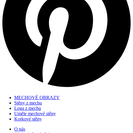
MECHOVÉ OBRAZY
Stěny z mechu
Loga z mechu
Uměle mechové stěny
Korkové stěny
O nás