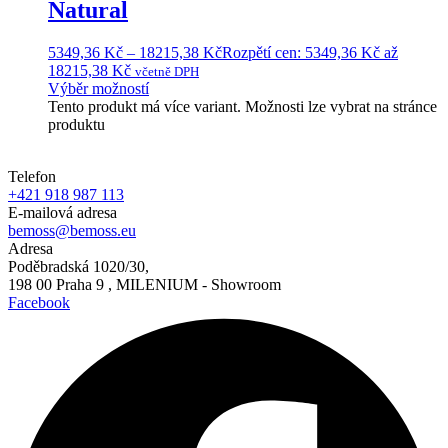
Natural
5349,36
Kč
–
18215,38
Kč
Rozpětí cen: 5349,36 Kč až
18215,38 Kč
včetně DPH
Výběr možností
Tento produkt má více variant. Možnosti lze vybrat na stránce
produktu
Telefon
+421 918 987 113
E-mailová adresa
bemoss@bemoss.eu
Adresa
Poděbradská 1020/30,
198 00 Praha 9 , MILENIUM - Showroom
Facebook