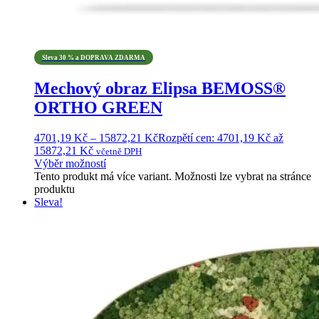
Sleva 30 % a DOPRAVA ZDARMA
Mechový obraz Elipsa BEMOSS®
ORTHO GREEN
4701,19
Kč
–
15872,21
Kč
Rozpětí cen: 4701,19 Kč až
15872,21 Kč
včetně DPH
Výběr možností
Tento produkt má více variant. Možnosti lze vybrat na stránce
produktu
Sleva!