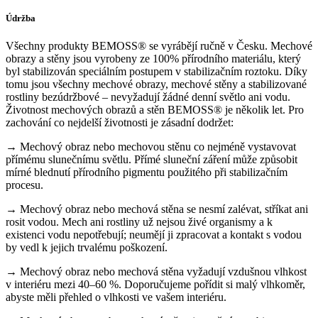
Údržba
Všechny produkty BEMOSS® se vyrábějí ručně v Česku. Mechové
obrazy a stěny jsou vyrobeny ze 100% přírodního materiálu, který
byl stabilizován speciálním postupem v stabilizačním roztoku. Díky
tomu jsou všechny mechové obrazy, mechové stěny a stabilizované
rostliny bezúdržbové – nevyžadují žádné denní světlo ani vodu.
Životnost mechových obrazů a stěn BEMOSS® je několik let. Pro
zachování co nejdelší životnosti je zásadní dodržet:
→ Mechový obraz nebo mechovou stěnu co nejméně vystavovat
přímému slunečnímu světlu. Přímé sluneční záření může způsobit
mírné blednutí přírodního pigmentu použitého při stabilizačním
procesu.
→ Mechový obraz nebo mechová stěna se nesmí zalévat, stříkat ani
rosit vodou. Mech ani rostliny už nejsou živé organismy a k
existenci vodu nepotřebují; neumějí ji zpracovat a kontakt s vodou
by vedl k jejich trvalému poškození.
→ Mechový obraz nebo mechová stěna vyžadují vzdušnou vlhkost
v interiéru mezi 40–60 %. Doporučujeme pořídit si malý vlhkoměr,
abyste měli přehled o vlhkosti ve vašem interiéru.