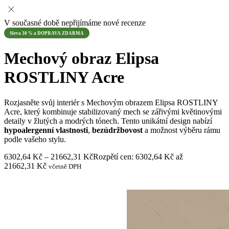
V současné době nepřijímáme nové recenze
Sleva 30 % a DOPRAVA ZDARMA
Mechový obraz Elipsa
ROSTLINY Acre
Rozjasněte svůj interiér s Mechovým obrazem Elipsa ROSTLINY
Acre, který kombinuje stabilizovaný mech se zářivými květinovými
detaily v žlutých a modrých tónech. Tento unikátní design nabízí
hypoalergenní vlastnosti
,
bezúdržbovost
a možnost výběru rámu
podle vašeho stylu.
6302,64
Kč
–
21662,31
Kč
Rozpětí cen: 6302,64 Kč až
21662,31 Kč
včetně DPH