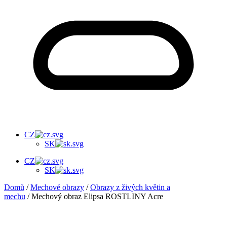
CZ
SK
CZ
SK
Domů
/
Mechové obrazy
/
Obrazy z živých květin a
mechu
/ Mechový obraz Elipsa ROSTLINY Acre