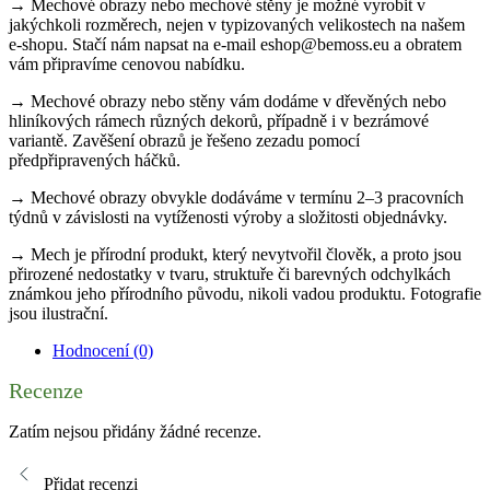
→ Mechové obrazy nebo mechové stěny je možné vyrobit v
jakýchkoli rozměrech, nejen v typizovaných velikostech na našem
e-shopu. Stačí nám napsat na e-mail eshop@bemoss.eu a obratem
vám připravíme cenovou nabídku.
→ Mechové obrazy nebo stěny vám dodáme v dřevěných nebo
hliníkových rámech různých dekorů, případně i v bezrámové
variantě. Zavěšení obrazů je řešeno zezadu pomocí
předpřipravených háčků.
→ Mechové obrazy obvykle dodáváme v termínu 2–3 pracovních
týdnů v závislosti na vytíženosti výroby a složitosti objednávky.
→ Mech je přírodní produkt, který nevytvořil člověk, a proto jsou
přirozené nedostatky v tvaru, struktuře či barevných odchylkách
známkou jeho přírodního původu, nikoli vadou produktu. Fotografie
jsou ilustrační.
Hodnocení (0)
Recenze
Zatím nejsou přidány žádné recenze.
Přidat recenzi