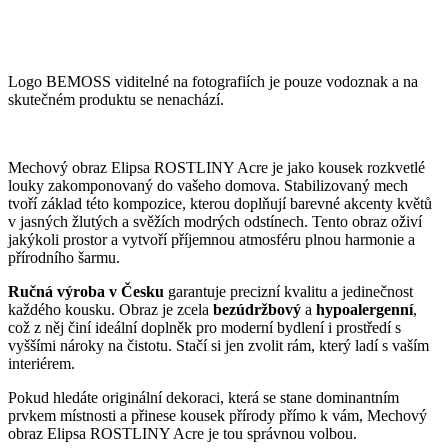
Logo BEMOSS viditelné na fotografiích je pouze vodoznak a na
skutečném produktu se nenachází.
Mechový obraz Elipsa ROSTLINY Acre je jako kousek rozkvetlé
louky zakomponovaný do vašeho domova. Stabilizovaný mech
tvoří základ této kompozice, kterou doplňují barevné akcenty květů
v jasných žlutých a svěžích modrých odstínech. Tento obraz oživí
jakýkoli prostor a vytvoří příjemnou atmosféru plnou harmonie a
přírodního šarmu.
Ručná výroba v Česku
garantuje precizní kvalitu a jedinečnost
každého kousku. Obraz je zcela
bezúdržbový
a
hypoalergenní
,
což z něj činí ideální doplněk pro moderní bydlení i prostředí s
vyššími nároky na čistotu. Stačí si jen zvolit rám, který ladí s vaším
interiérem.
Pokud hledáte originální dekoraci, která se stane dominantním
prvkem místnosti a přinese kousek přírody přímo k vám, Mechový
obraz Elipsa ROSTLINY Acre je tou správnou volbou.