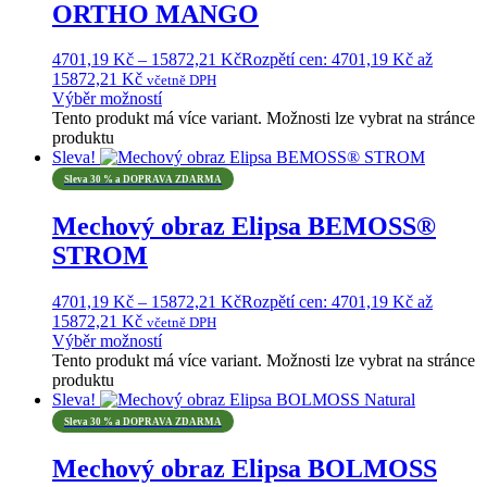
ORTHO MANGO
4701,19
Kč
–
15872,21
Kč
Rozpětí cen: 4701,19 Kč až
15872,21 Kč
včetně DPH
Výběr možností
Tento produkt má více variant. Možnosti lze vybrat na stránce
produktu
Sleva!
Sleva 30 % a DOPRAVA ZDARMA
Mechový obraz Elipsa BEMOSS®
STROM
4701,19
Kč
–
15872,21
Kč
Rozpětí cen: 4701,19 Kč až
15872,21 Kč
včetně DPH
Výběr možností
Tento produkt má více variant. Možnosti lze vybrat na stránce
produktu
Sleva!
Sleva 30 % a DOPRAVA ZDARMA
Mechový obraz Elipsa BOLMOSS