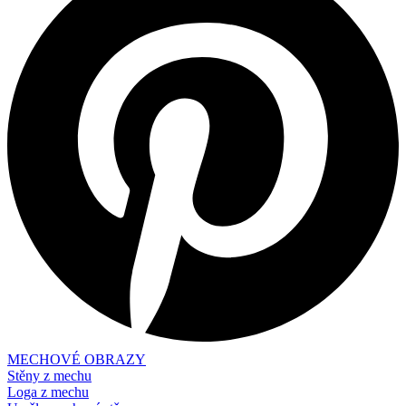
MECHOVÉ OBRAZY
Stěny z mechu
Loga z mechu