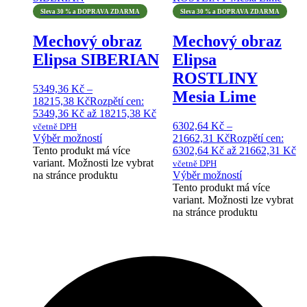
Sleva 30 % a DOPRAVA ZDARMA
Sleva 30 % a DOPRAVA ZDARMA
Mechový obraz
Mechový obraz
Elipsa SIBERIAN
Elipsa
ROSTLINY
5349,36
Kč
–
Mesia Lime
18215,38
Kč
Rozpětí cen:
5349,36 Kč až 18215,38 Kč
6302,64
Kč
–
včetně DPH
Výběr možností
21662,31
Kč
Rozpětí cen:
Tento produkt má více
6302,64 Kč až 21662,31 Kč
variant. Možnosti lze vybrat
včetně DPH
na stránce produktu
Výběr možností
Tento produkt má více
variant. Možnosti lze vybrat
na stránce produktu