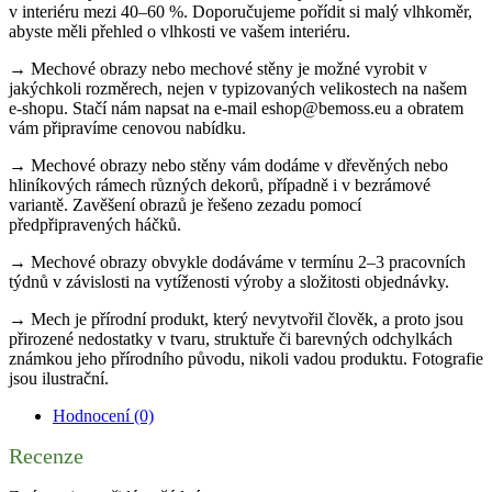
v interiéru mezi 40–60 %. Doporučujeme pořídit si malý vlhkoměr,
abyste měli přehled o vlhkosti ve vašem interiéru.
→ Mechové obrazy nebo mechové stěny je možné vyrobit v
jakýchkoli rozměrech, nejen v typizovaných velikostech na našem
e-shopu. Stačí nám napsat na e-mail eshop@bemoss.eu a obratem
vám připravíme cenovou nabídku.
→ Mechové obrazy nebo stěny vám dodáme v dřevěných nebo
hliníkových rámech různých dekorů, případně i v bezrámové
variantě. Zavěšení obrazů je řešeno zezadu pomocí
předpřipravených háčků.
→ Mechové obrazy obvykle dodáváme v termínu 2–3 pracovních
týdnů v závislosti na vytíženosti výroby a složitosti objednávky.
→ Mech je přírodní produkt, který nevytvořil člověk, a proto jsou
přirozené nedostatky v tvaru, struktuře či barevných odchylkách
známkou jeho přírodního původu, nikoli vadou produktu. Fotografie
jsou ilustrační.
Hodnocení (0)
Recenze