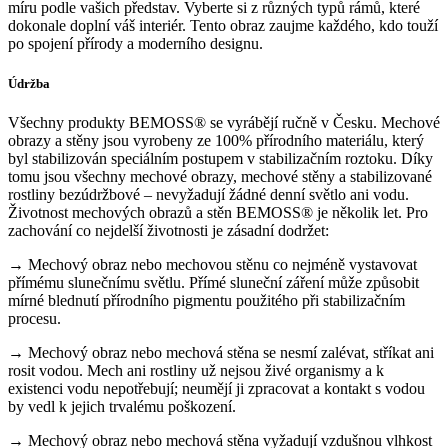
míru podle vašich představ. Vyberte si z různých typů rámů, které
dokonale doplní váš interiér. Tento obraz zaujme každého, kdo touží
po spojení přírody a moderního designu.
Údržba
Všechny produkty BEMOSS® se vyrábějí ručně v Česku. Mechové
obrazy a stěny jsou vyrobeny ze 100% přírodního materiálu, který
byl stabilizován speciálním postupem v stabilizačním roztoku. Díky
tomu jsou všechny mechové obrazy, mechové stěny a stabilizované
rostliny bezúdržbové – nevyžadují žádné denní světlo ani vodu.
Životnost mechových obrazů a stěn BEMOSS® je několik let. Pro
zachování co nejdelší životnosti je zásadní dodržet:
→ Mechový obraz nebo mechovou stěnu co nejméně vystavovat
přímému slunečnímu světlu. Přímé sluneční záření může způsobit
mírné blednutí přírodního pigmentu použitého při stabilizačním
procesu.
→ Mechový obraz nebo mechová stěna se nesmí zalévat, stříkat ani
rosit vodou. Mech ani rostliny už nejsou živé organismy a k
existenci vodu nepotřebují; neumějí ji zpracovat a kontakt s vodou
by vedl k jejich trvalému poškození.
→ Mechový obraz nebo mechová stěna vyžadují vzdušnou vlhkost