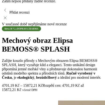
Zatím nejsou přidány žádné recenze.
Přidat recenzi
V současné době nepřijímáme nové recenze
Sleva 30 % a DOPRAVA ZDARMA
Mechový obraz Elipsa
BEMOSS® SPLASH
Zažijte kouzlo přírody s Mechovým obrazem Elipsa BEMOSS®
SPLASH, který vyzařuje klid a eleganci. Tento unikátní design
připomíná jemné mořské vlny a představuje dokonalou harmonii
odstínů modrého spektra a přírodních tónů.
Ručně vyrobený v
Česku
, je
ekologický
,
bezúdržbový
a ideální pro moderní interiér.
4701,19
Kč
–
15872,21
Kč
Rozpětí cen: 4701,19 Kč až
15872,21 Kč
včetně DPH