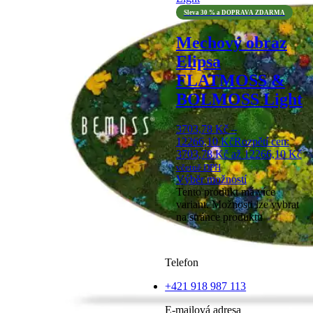
Sleva 30 % a DOPRAVA ZDARMA
Mechový obraz
Elipsa
FLATMOSS &
BOLMOSS Light
3703,78
Kč
–
12266,10
Kč
Rozpětí cen:
3703,78 Kč až 12266,10 Kč
včetně DPH
Výběr možností
Tento produkt má více
variant. Možnosti lze vybrat
na stránce produktu
Telefon
+421 918 987 113
E-mailová adresa