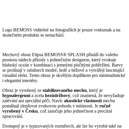
Logo BEMOSS viditelné na fotografiích je pouze vodoznak a na
skutečném produktu se nenachází.
Mechový obraz Elipsa BEMOSS® SPLASH přináší do vašeho
prostoru nádech přírody s jedinečným designem, který evokuje
hluboký oceán v kombinaci s jemnými písčitými pobřežími. Barvy
se prolínají v odstínech modré, šedé a béžové a vytvářejí fascinující
vizuální efekt. Tento obraz je skvělým doplňkem pro minimalistické
i elegantní interiéry.
Obraz je vyrobený ze
stabilizovaného mechu
, který je
hypoalergenní
a zcela
bezúdržbový
, což znamená, že nevyžaduje
zalévání ani speciální péči. Navíc
akustické vlastnosti
mechu
pomáhají zlepšovat zvukovou pohodu v místnosti. Je
ručně
vyrobený v Česku
, což zaručuje jeho jedinečnost a precizní
zpracování.
Dostupný je v typizovaných rozměrech, ale lze ho vyrobit také na