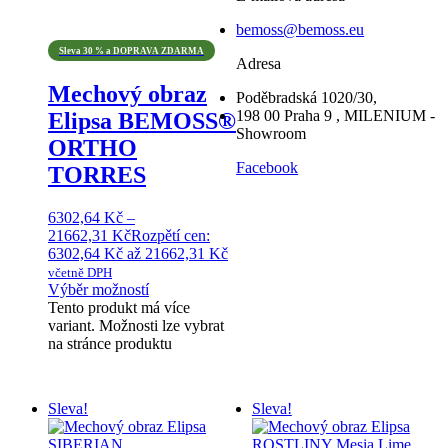
bemoss@bemoss.eu
Sleva 30 % a DOPRAVA ZDARMA
Adresa
Mechový obraz
Poděbradská 1020/30,
198 00 Praha 9 , MILENIUM -
Elipsa BEMOSS®
Showroom
ORTHO
Facebook
TORRES
6302,64
Kč
–
21662,31
Kč
Rozpětí cen:
6302,64 Kč až 21662,31 Kč
včetně DPH
Výběr možností
Tento produkt má více
variant. Možnosti lze vybrat
na stránce produktu
Sleva!
Sleva!