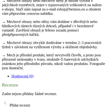
→ Mechové obrazy nebo mechové stěny je možné vyrobit v
jakýchkoli rozměrech, nejen v typizovaných velikostech na našem
e-shopu. Stačí nám napsat na e-mail eshop@bemoss.eu a obratem
vám připravíme cenovou nabídku.
→ Mechové obrazy nebo stěny vám dodáme v dřevěných nebo
hliníkových rámech různých dekorů, případně i v bezrámové
variantě. Zavěšení obrazů je řešeno zezadu pomocí
předpřipravených háčků.
→ Mechové obrazy obvykle dodáváme v termínu 2–3 pracovních
týdnů v závislosti na vytíženosti výroby a složitosti objednávky.
→ Mech je přírodní produkt, který nevytvořil člověk, a proto jsou
přirozené nedostatky v tvaru, struktuře či barevných odchylkách
známkou jeho přírodního původu, nikoli vadou produktu. Fotografie
jsou ilustrační.
Hodnocení (0)
Recenze
Zatím nejsou přidány žádné recenze.
Přidat recenzi