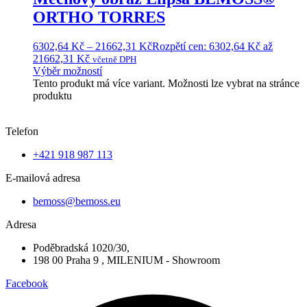
ORTHO TORRES
6302,64
Kč
–
21662,31
Kč
Rozpětí cen: 6302,64 Kč až
21662,31 Kč
včetně DPH
Výběr možností
Tento produkt má více variant. Možnosti lze vybrat na stránce
produktu
Telefon
+421 918 987 113
E-mailová adresa
bemoss@bemoss.eu
Adresa
Poděbradská 1020/30,
198 00 Praha 9 , MILENIUM - Showroom
Facebook