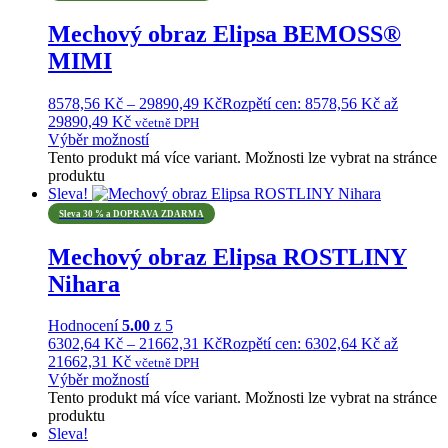
Mechový obraz Elipsa BEMOSS®
MIMI
8578,56
Kč
–
29890,49
Kč
Rozpětí cen: 8578,56 Kč až
29890,49 Kč
včetně DPH
Výběr možností
Tento produkt má více variant. Možnosti lze vybrat na stránce
produktu
Sleva!
Sleva 30 % a DOPRAVA ZDARMA
Mechový obraz Elipsa ROSTLINY
Nihara
Hodnocení
5.00
z 5
6302,64
Kč
–
21662,31
Kč
Rozpětí cen: 6302,64 Kč až
21662,31 Kč
včetně DPH
Výběr možností
Tento produkt má více variant. Možnosti lze vybrat na stránce
produktu
Sleva!