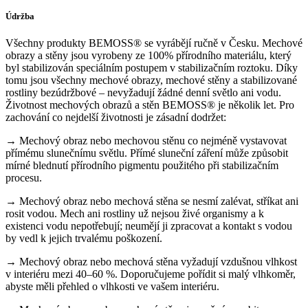
Údržba
Všechny produkty BEMOSS® se vyrábějí ručně v Česku. Mechové
obrazy a stěny jsou vyrobeny ze 100% přírodního materiálu, který
byl stabilizován speciálním postupem v stabilizačním roztoku. Díky
tomu jsou všechny mechové obrazy, mechové stěny a stabilizované
rostliny bezúdržbové – nevyžadují žádné denní světlo ani vodu.
Životnost mechových obrazů a stěn BEMOSS® je několik let. Pro
zachování co nejdelší životnosti je zásadní dodržet:
→ Mechový obraz nebo mechovou stěnu co nejméně vystavovat
přímému slunečnímu světlu. Přímé sluneční záření může způsobit
mírné blednutí přírodního pigmentu použitého při stabilizačním
procesu.
→ Mechový obraz nebo mechová stěna se nesmí zalévat, stříkat ani
rosit vodou. Mech ani rostliny už nejsou živé organismy a k
existenci vodu nepotřebují; neumějí ji zpracovat a kontakt s vodou
by vedl k jejich trvalému poškození.
→ Mechový obraz nebo mechová stěna vyžadují vzdušnou vlhkost
v interiéru mezi 40–60 %. Doporučujeme pořídit si malý vlhkoměr,
abyste měli přehled o vlhkosti ve vašem interiéru.