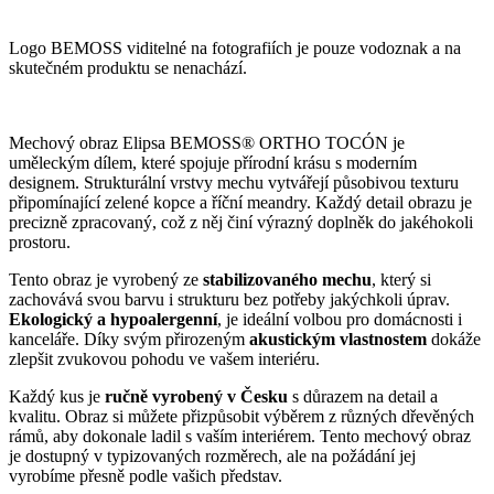
Logo BEMOSS viditelné na fotografiích je pouze vodoznak a na
skutečném produktu se nenachází.
Mechový obraz Elipsa BEMOSS® ORTHO TOCÓN je
uměleckým dílem, které spojuje přírodní krásu s moderním
designem. Strukturální vrstvy mechu vytvářejí působivou texturu
připomínající zelené kopce a říční meandry. Každý detail obrazu je
precizně zpracovaný, což z něj činí výrazný doplněk do jakéhokoli
prostoru.
Tento obraz je vyrobený ze
stabilizovaného mechu
, který si
zachovává svou barvu i strukturu bez potřeby jakýchkoli úprav.
Ekologický a hypoalergenní
, je ideální volbou pro domácnosti i
kanceláře. Díky svým přirozeným
akustickým vlastnostem
dokáže
zlepšit zvukovou pohodu ve vašem interiéru.
Každý kus je
ručně vyrobený v Česku
s důrazem na detail a
kvalitu. Obraz si můžete přizpůsobit výběrem z různých dřevěných
rámů, aby dokonale ladil s vaším interiérem. Tento mechový obraz
je dostupný v typizovaných rozměrech, ale na požádání jej
vyrobíme přesně podle vašich představ.