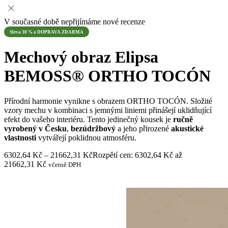
V současné době nepřijímáme nové recenze
Sleva 30 % a DOPRAVA ZDARMA
Mechový obraz Elipsa
BEMOSS® ORTHO TOCÓN
Přírodní harmonie vynikne s obrazem ORTHO TOCÓN. Složité
vzory mechu v kombinaci s jemnými liniemi přinášejí uklidňující
efekt do vašeho interiéru. Tento jedinečný kousek je
ručně
vyrobený v Česku
,
bezúdržbový
a jeho přirozené
akustické
vlastnosti
vytvářejí poklidnou atmosféru.
6302,64
Kč
–
21662,31
Kč
Rozpětí cen: 6302,64 Kč až
21662,31 Kč
včetně DPH