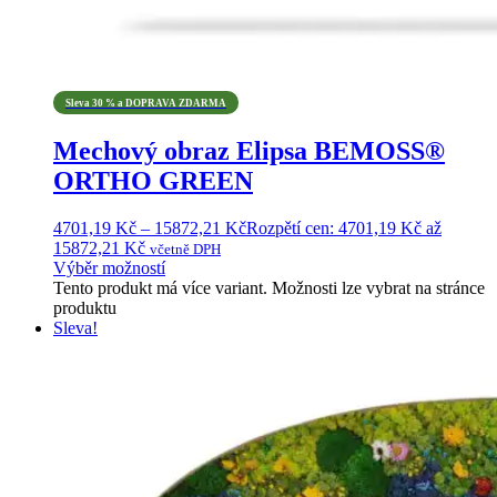
Sleva 30 % a DOPRAVA ZDARMA
Mechový obraz Elipsa BEMOSS®
ORTHO GREEN
4701,19
Kč
–
15872,21
Kč
Rozpětí cen: 4701,19 Kč až
15872,21 Kč
včetně DPH
Výběr možností
Tento produkt má více variant. Možnosti lze vybrat na stránce
produktu
Sleva!