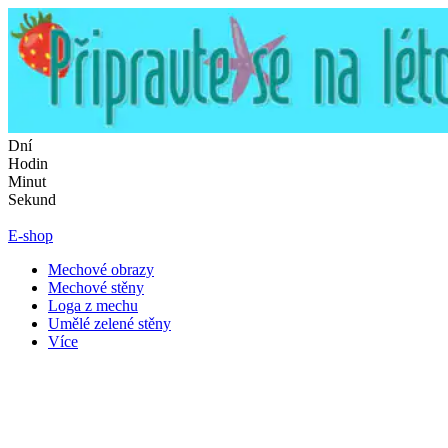
Přejít
k
obsahu
Dní
Hodin
Minut
Sekund
E-shop
Mechové obrazy
Mechové stěny
Loga z mechu
Umělé zelené stěny
Více