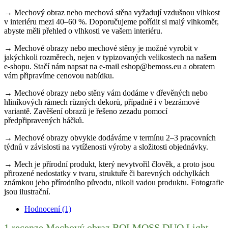
→ Mechový obraz nebo mechová stěna vyžadují vzdušnou vlhkost
v interiéru mezi 40–60 %. Doporučujeme pořídit si malý vlhkoměr,
abyste měli přehled o vlhkosti ve vašem interiéru.
→ Mechové obrazy nebo mechové stěny je možné vyrobit v
jakýchkoli rozměrech, nejen v typizovaných velikostech na našem
e-shopu. Stačí nám napsat na e-mail eshop@bemoss.eu a obratem
vám připravíme cenovou nabídku.
→ Mechové obrazy nebo stěny vám dodáme v dřevěných nebo
hliníkových rámech různých dekorů, případně i v bezrámové
variantě. Zavěšení obrazů je řešeno zezadu pomocí
předpřipravených háčků.
→ Mechové obrazy obvykle dodáváme v termínu 2–3 pracovních
týdnů v závislosti na vytíženosti výroby a složitosti objednávky.
→ Mech je přírodní produkt, který nevytvořil člověk, a proto jsou
přirozené nedostatky v tvaru, struktuře či barevných odchylkách
známkou jeho přírodního původu, nikoli vadou produktu. Fotografie
jsou ilustrační.
Hodnocení (1)
1 recenze
Mechový obraz BOLMOSS DUO Light