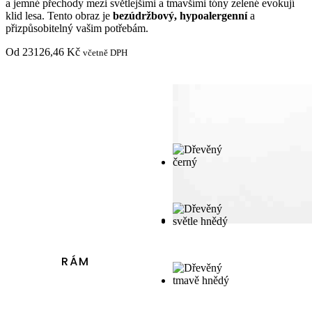
a jemné přechody mezi světlejšími a tmavšími tóny zelené evokují
klid lesa. Tento obraz je
bezúdržbový, hypoalergenní
a
přizpůsobitelný vašim potřebám.
Od
23126,46
Kč
včetně DPH
RÁM