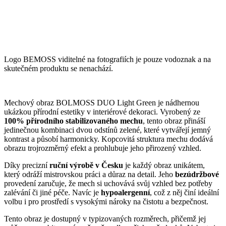
Logo BEMOSS viditelné na fotografiích je pouze vodoznak a na
skutečném produktu se nenachází.
Mechový obraz BOLMOSS DUO Light Green je nádhernou
ukázkou přírodní estetiky v interiérové dekoraci. Vyrobený ze
100% přírodního stabilizovaného mechu
, tento obraz přináší
jedinečnou kombinaci dvou odstínů zelené, které vytvářejí jemný
kontrast a působí harmonicky. Kopcovitá struktura mechu dodává
obrazu trojrozměrný efekt a prohlubuje jeho přirozený vzhled.
Díky precizní
ruční výrobě v Česku
je každý obraz unikátem,
který odráží mistrovskou práci a důraz na detail. Jeho
bezúdržbové
provedení zaručuje, že mech si uchovává svůj vzhled bez potřeby
zalévání či jiné péče. Navíc je
hypoalergenní
, což z něj činí ideální
volbu i pro prostředí s vysokými nároky na čistotu a bezpečnost.
Tento obraz je dostupný v typizovaných rozměrech, přičemž jej