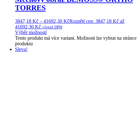
TORRES
3847,18
Kč
–
41692,30
Kč
Rozpětí cen: 3847,18 Kč až
41692,30 Kč
včetně DPH
Výběr možností
Tento produkt má více variant. Možnosti lze vybrat na stránce
produktu
Sleva!