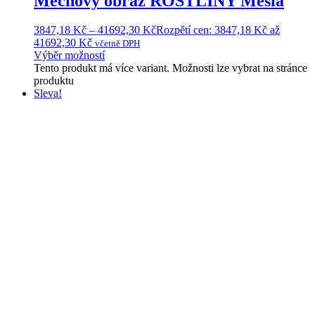
Mechový obraz ROSTLINY Mesia
3847,18
Kč
–
41692,30
Kč
Rozpětí cen: 3847,18 Kč až
41692,30 Kč
včetně DPH
Výběr možností
Tento produkt má více variant. Možnosti lze vybrat na stránce
produktu
Sleva!