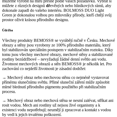
můžeme vyrobit na míru přesně podle vašich požadavků. Vybrat si
můžete z různých designů
dř
evěných nebo hliníkových rámů, aby
dokonale zapadl do vašeho interiéru. BOLMOSS DUO Light
Green je dokonalou volbou pro milovníky přírody, kteří chtějí svůj
prostor oživit krásou přírodního designu.
Údržba
Všechny produkty BEMOSS® se vyrábějí ručně v Česku. Mechové
obrazy a stěny jsou vyrobeny ze 100% přírodního materiálu, který
byl stabilizován speciálním postupem v stabilizačním roztoku. Díky
tomu jsou všechny mechové obrazy, mechové stěny a stabilizované
rostliny bezúdržbové – nevyžadují žádné denní světlo ani vodu.
Životnost mechových obrazů a stěn BEMOSS® je několik let. Pro
zachování co nejdelší životnosti je zásadní dodržet:
→ Mechový obraz nebo mechovou stěnu co nejméně vystavovat
přímému slunečnímu světlu. Přímé sluneční záření může způsobit
mírné blednutí přírodního pigmentu použitého při stabilizačním
procesu.
→ Mechový obraz nebo mechová stěna se nesmí zalévat, stříkat ani
rosit vodou. Mech ani rostliny už nejsou živé organismy a k
existenci vodu nepotřebují; neumějí ji zpracovat a kontakt s vodou
by vedl k jejich trvalému poškození.