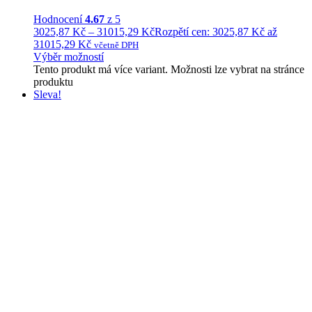
Hodnocení
4.67
z 5
3025,87
Kč
–
31015,29
Kč
Rozpětí cen: 3025,87 Kč až
31015,29 Kč
včetně DPH
Výběr možností
Tento produkt má více variant. Možnosti lze vybrat na stránce
produktu
Sleva!