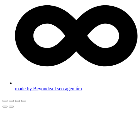
made by Beyondea I seo agentúra