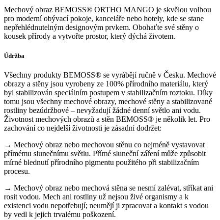
Mechový obraz BEMOSS® ORTHO MANGO je skvělou volbou
pro moderní obývací pokoje, kanceláře nebo hotely, kde se stane
nepřehlédnutelným designovým prvkem. Obohaťte své stěny o
kousek přírody a vytvořte prostor, který dýchá životem.
Údržba
Všechny produkty BEMOSS® se vyrábějí ručně v Česku. Mechové
obrazy a stěny jsou vyrobeny ze 100% přírodního materiálu, který
byl stabilizován speciálním postupem v stabilizačním roztoku. Díky
tomu jsou všechny mechové obrazy, mechové stěny a stabilizované
rostliny bezúdržbové – nevyžadují žádné denní světlo ani vodu.
Životnost mechových obrazů a stěn BEMOSS® je několik let. Pro
zachování co nejdelší životnosti je zásadní dodržet:
→ Mechový obraz nebo mechovou stěnu co nejméně vystavovat
přímému slunečnímu světlu. Přímé sluneční záření může způsobit
mírné blednutí přírodního pigmentu použitého při stabilizačním
procesu.
→ Mechový obraz nebo mechová stěna se nesmí zalévat, stříkat ani
rosit vodou. Mech ani rostliny už nejsou živé organismy a k
existenci vodu nepotřebují; neumějí ji zpracovat a kontakt s vodou
by vedl k jejich trvalému poškození.