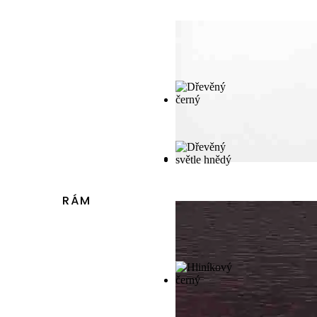
3025,87 Kč
až
31015,29 Kč
RÁM