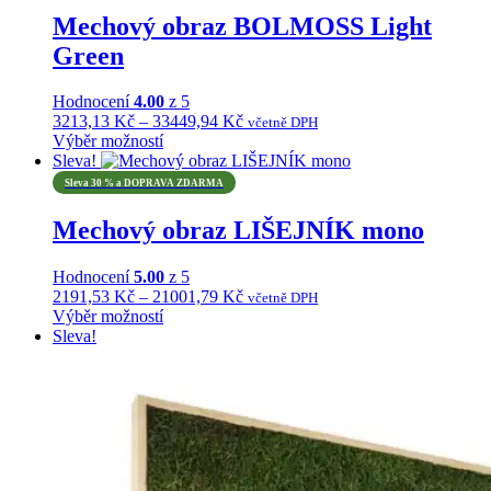
Mechový obraz BOLMOSS Light
Green
Hodnocení
4.00
z 5
Rozpětí
3213,13
Kč
–
33449,94
Kč
včetně DPH
cen:
Výběr možností
Tento
3213,13 Kč
Sleva!
produkt
až
Sleva 30 % a DOPRAVA ZDARMA
má
33449,94 Kč
více
Mechový obraz LIŠEJNÍK mono
variant.
Možnosti
Hodnocení
5.00
z 5
lze
Rozpětí
2191,53
Kč
–
21001,79
Kč
vybrat
včetně DPH
cen:
Výběr možností
na
Tento
2191,53 Kč
Sleva!
stránce
produkt
až
produktu
má
21001,79 Kč
více
variant.
Možnosti
lze
vybrat