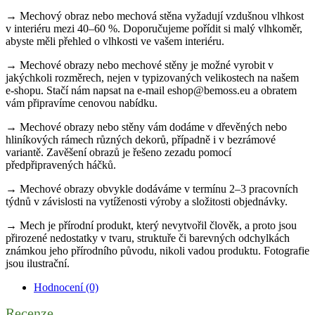
→ Mechový obraz nebo mechová stěna vyžadují vzdušnou vlhkost
v interiéru mezi 40–60 %. Doporučujeme pořídit si malý vlhkoměr,
abyste měli přehled o vlhkosti ve vašem interiéru.
→ Mechové obrazy nebo mechové stěny je možné vyrobit v
jakýchkoli rozměrech, nejen v typizovaných velikostech na našem
e-shopu. Stačí nám napsat na e-mail eshop@bemoss.eu a obratem
vám připravíme cenovou nabídku.
→ Mechové obrazy nebo stěny vám dodáme v dřevěných nebo
hliníkových rámech různých dekorů, případně i v bezrámové
variantě. Zavěšení obrazů je řešeno zezadu pomocí
předpřipravených háčků.
→ Mechové obrazy obvykle dodáváme v termínu 2–3 pracovních
týdnů v závislosti na vytíženosti výroby a složitosti objednávky.
→ Mech je přírodní produkt, který nevytvořil člověk, a proto jsou
přirozené nedostatky v tvaru, struktuře či barevných odchylkách
známkou jeho přírodního původu, nikoli vadou produktu. Fotografie
jsou ilustrační.
Hodnocení (0)
Recenze