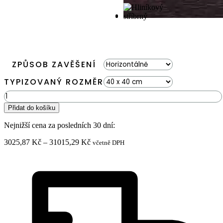
ZPŮSOB ZAVĚŠENÍ
TYPIZOVANÝ ROZMĚR
Mechový
obraz
Přidat do košíku
BEMOSS®
ORTHO
Nejnižší cena za posledních 30 dní:
MANGO
množství
Rozpětí
3025,87
Kč
–
31015,29
Kč
včetně DPH
cen:
3025,87 Kč
až
31015,29 Kč