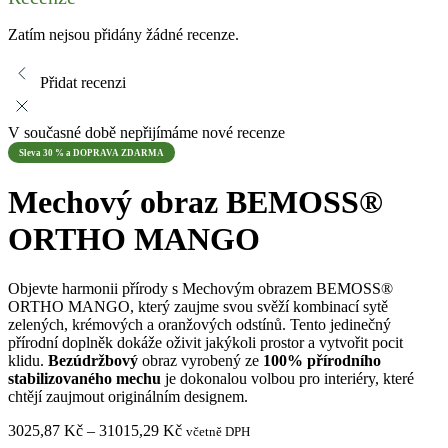
Zatím nejsou přidány žádné recenze.
Přidat recenzi
V současné době nepřijímáme nové recenze
Sleva 30 % a DOPRAVA ZDARMA
Mechový obraz BEMOSS®
ORTHO MANGO
Objevte harmonii přírody s Mechovým obrazem BEMOSS®
ORTHO MANGO, který zaujme svou svěží kombinací sytě
zelených, krémových a oranžových odstínů. Tento jedinečný
přírodní doplněk dokáže oživit jakýkoli prostor a vytvořit pocit
klidu.
Bezúdržbový
obraz vyrobený ze
100% přírodního
stabilizovaného mechu
je dokonalou volbou pro interiéry, které
chtějí zaujmout originálním designem.
Rozpětí
3025,87
Kč
–
31015,29
Kč
včetně DPH
cen: