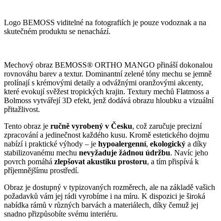
Logo BEMOSS viditelné na fotografiích je pouze vodoznak a na
skutečném produktu se nenachází.
Mechový obraz BEMOSS® ORTHO MANGO přináší dokonalou
rovnováhu barev a textur. Dominantní zelené tóny mechu se jemně
prolínají s krémovými detaily a odvážnými oranžovými akcenty,
které evokují svěžest tropických krajin. Textury mechů Flatmoss a
Bolmoss vytvářejí 3D efekt, jenž dodává obrazu hloubku a vizuální
přitažlivost.
Tento obraz je
ručně vyrobený v Česku
, což zaručuje precizní
zpracování a jedinečnost každého kusu. Kromě estetického dojmu
nabízí i praktické výhody – je
hypoalergenní
,
ekologický
a díky
stabilizovanému mechu
nevyžaduje žádnou údržbu
. Navíc jeho
povrch pomáhá
zlepšovat akustiku prostoru
, a tím přispívá k
příjemnějšímu prostředí.
Obraz je dostupný v typizovaných rozměrech, ale na základě vašich
požadavků vám jej rádi vyrobíme i na míru. K dispozici je široká
nabídka rámů v různých barvách a materiálech, díky čemuž jej
snadno přizpůsobíte svému interiéru.