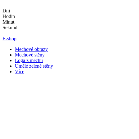
Přejít
k
Dní
obsahu
Hodin
Minut
Sekund
E-shop
Mechové obrazy
Mechové stěny
Loga z mechu
Umělé zelené stěny
Více