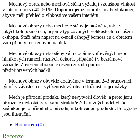
→ Mechový obraz nebo mechová stěna vyžadují vzdušnou vlhkost
v interiéru mezi 40–60 %. Doporučujeme pořídit si malý vlhkoměr,
abyste měli přehled o vlhkosti ve vašem interiéru.
→ Mechové obrazy nebo mechové stěny je možné vyrobit v
jakýchkoli rozměrech, nejen v typizovaných velikostech na našem
e-shopu. Stačí nám napsat na e-mail eshop@bemoss.eu a obratem
vám připravíme cenovou nabídku.
→ Mechové obrazy nebo stěny vám dodáme v dřevěných nebo
hliníkových rámech různých dekorů, případně i v bezrámové
variantě. Zavěšení obrazů je řešeno zezadu pomocí
předpřipravených háčků.
→ Mechové obrazy obvykle dodáváme v termínu 2–3 pracovních
týdnů v závislosti na vytíženosti výroby a složitosti objednávky.
→ Mech je přírodní produkt, který nevytvořil člověk, a proto jsou
přirozené nedostatky v tvaru, struktuře či barevných odchylkách
známkou jeho přírodního původu, nikoli vadou produktu. Fotografie
jsou ilustrační.
Hodnocení (0)
Recenze