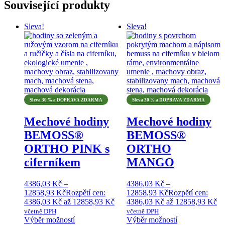
Související produkty
Sleva!
Sleva!
Sleva 30 % a DOPRAVA ZDARMA
Sleva 30 % a DOPRAVA ZDARMA
Mechové hodiny
Mechové hodiny
BEMOSS®
BEMOSS®
ORTHO PINK s
ORTHO
ciferníkem
MANGO
4386,03
Kč
–
4386,03
Kč
–
12858,93
Kč
Rozpětí cen:
12858,93
Kč
Rozpětí cen:
4386,03 Kč až 12858,93 Kč
4386,03 Kč až 12858,93 Kč
včetně DPH
včetně DPH
Výběr možností
Výběr možností