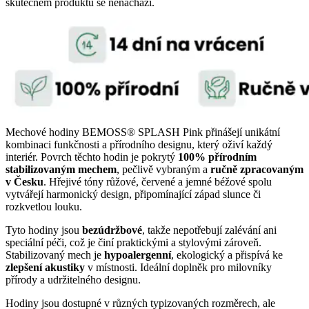
skutečném produktu se nenachází.
Mechové hodiny BEMOSS® SPLASH Pink přinášejí unikátní
kombinaci funkčnosti a přírodního designu, který oživí každý
interiér. Povrch těchto hodin je pokrytý
100% přírodním
stabilizovaným mechem
, pečlivě vybraným a
ručně zpracovaným
v Česku
. Hřejivé tóny růžové, červené a jemné béžové spolu
vytvářejí harmonický design, připomínající západ slunce či
rozkvetlou louku.
Tyto hodiny jsou
bezúdržbové
, takže nepotřebují zalévání ani
speciální péči, což je činí praktickými a stylovými zároveň.
Stabilizovaný mech je
hypoalergenní
, ekologický a přispívá ke
zlepšení akustiky
v místnosti. Ideální doplněk pro milovníky
přírody a udržitelného designu.
Hodiny jsou dostupné v různých typizovaných rozměrech, ale