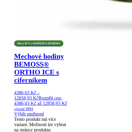
Sleva 30 % a DOPRAVA ZDARMA
Mechové hodiny
BEMOSS®
ORTHO ICE s
ciferníkem
4386,03
Kč
–
12858,93
Kč
Rozpětí cen:
4386,03 Kč až 12858,93 Kč
včetně DPH
Výběr možností
Tento produkt má více
variant. Možnosti lze vybrat
na stránce produktu