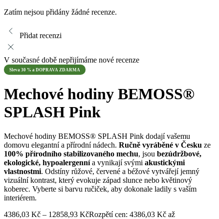
Zatím nejsou přidány žádné recenze.
Přidat recenzi
V současné době nepřijímáme nové recenze
Sleva 30 % a DOPRAVA ZDARMA
Mechové hodiny BEMOSS®
SPLASH Pink
Mechové hodiny BEMOSS® SPLASH Pink dodají vašemu
domovu elegantní a přírodní nádech.
Ručně vyráběné v Česku
ze
100% přírodního stabilizovaného mechu
, jsou
bezúdržbové,
ekologické, hypoalergenní
a vynikají svými
akustickými
vlastnostmi
. Odstíny růžové, červené a béžové vytvářejí jemný
vizuální kontrast, který evokuje západ slunce nebo květinový
koberec. Vyberte si barvu ručiček, aby dokonale ladily s vaším
interiérem.
4386,03
Kč
–
12858,93
Kč
Rozpětí cen: 4386,03 Kč až