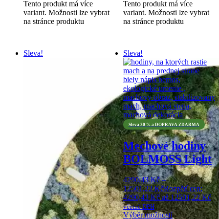
Tento produkt má více
Tento produkt má více
variant. Možnosti lze vybrat
variant. Možnosti lze vybrat
na stránce produktu
na stránce produktu
Sleva!
Sleva!
Sleva 30 % a DOPRAVA ZDARMA
Mechové hodiny
BOLMOSS Light
4290,43
Kč
–
12501,22
Kč
Rozpětí cen:
4290,43 Kč až 12501,22 Kč
včetně DPH
Výběr možností