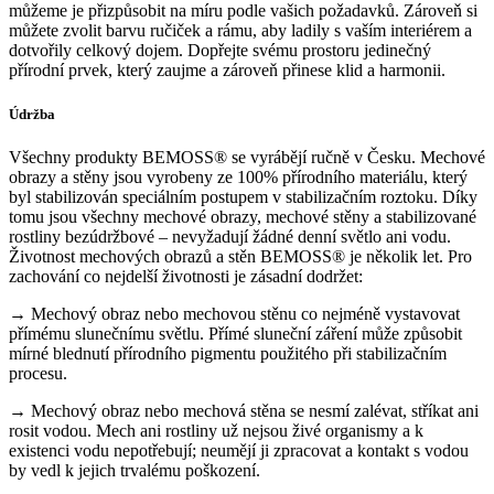
můžeme je přizpůsobit na míru podle vašich požadavků. Zároveň si
můžete zvolit barvu ručiček a rámu, aby ladily s vaším interiérem a
dotvořily celkový dojem. Dopřejte svému prostoru jedinečný
přírodní prvek, který zaujme a zároveň přinese klid a harmonii.
Údržba
Všechny produkty BEMOSS® se vyrábějí ručně v Česku. Mechové
obrazy a stěny jsou vyrobeny ze 100% přírodního materiálu, který
byl stabilizován speciálním postupem v stabilizačním roztoku. Díky
tomu jsou všechny mechové obrazy, mechové stěny a stabilizované
rostliny bezúdržbové – nevyžadují žádné denní světlo ani vodu.
Životnost mechových obrazů a stěn BEMOSS® je několik let. Pro
zachování co nejdelší životnosti je zásadní dodržet:
→ Mechový obraz nebo mechovou stěnu co nejméně vystavovat
přímému slunečnímu světlu. Přímé sluneční záření může způsobit
mírné blednutí přírodního pigmentu použitého při stabilizačním
procesu.
→ Mechový obraz nebo mechová stěna se nesmí zalévat, stříkat ani
rosit vodou. Mech ani rostliny už nejsou živé organismy a k
existenci vodu nepotřebují; neumějí ji zpracovat a kontakt s vodou
by vedl k jejich trvalému poškození.