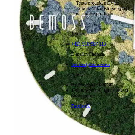
Tento produkt má více
variant. Možnosti lze vybrat
na stránce produktu
Telefon
+421 918 987 113
E-mailová adresa
bemoss@bemoss.eu
Adresa
Poděbradská 1020/30,
198 00 Praha 9 , MILENIUM -
Showroom
Facebook