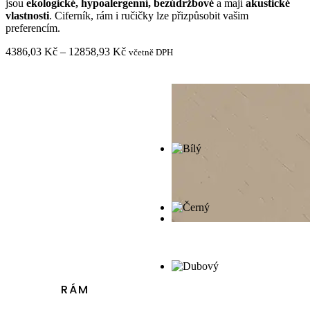
jsou
ekologické, hypoalergenní, bezúdržbové
a mají
akustické
vlastnosti
. Ciferník, rám i ručičky lze přizpůsobit vašim
preferencím.
Rozpětí
4386,03
Kč
–
12858,93
Kč
včetně DPH
cen:
4386,03 Kč
až
12858,93 Kč
RÁM