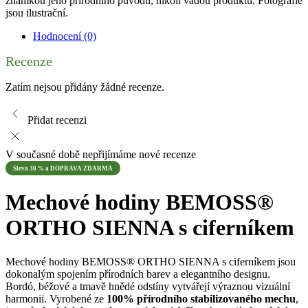
známkou jeho přírodního původu, nikoli vadou produktu. Fotografie
jsou ilustrační.
Hodnocení (0)
Recenze
Zatím nejsou přidány žádné recenze.
Přidat recenzi
V současné době nepřijímáme nové recenze
Sleva 30 % a DOPRAVA ZDARMA
Mechové hodiny BEMOSS®
ORTHO SIENNA s ciferníkem
Mechové hodiny BEMOSS® ORTHO SIENNA s ciferníkem jsou
dokonalým spojením přírodních barev a elegantního designu.
Bordó, béžové a tmavě hnědé odstíny vytvářejí výraznou vizuální
harmonii. Vyrobené ze
100% přírodního stabilizovaného mechu
,