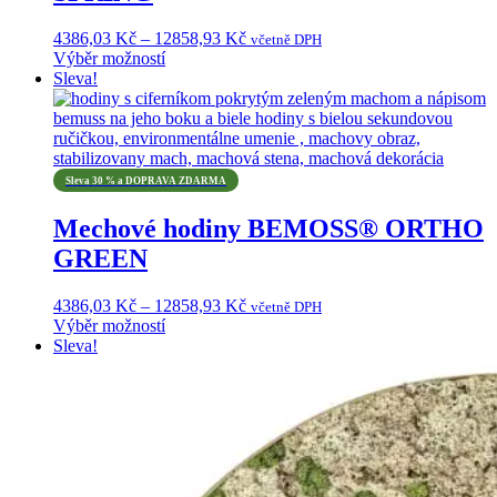
Rozpětí
4386,03
Kč
–
12858,93
Kč
včetně DPH
cen:
Výběr možností
Tento
4386,03 Kč
Sleva!
produkt
až
má
12858,93 Kč
více
variant.
Možnosti
Sleva 30 % a DOPRAVA ZDARMA
lze
vybrat
Mechové hodiny BEMOSS® ORTHO
na
GREEN
stránce
produktu
Rozpětí
4386,03
Kč
–
12858,93
Kč
včetně DPH
cen:
Výběr možností
Tento
4386,03 Kč
Sleva!
produkt
až
má
12858,93 Kč
více
variant.
Možnosti
lze
vybrat