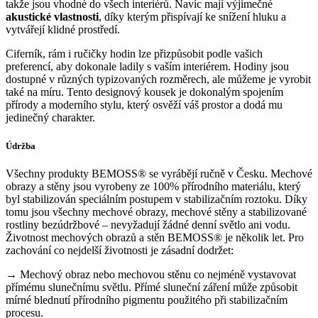
takže jsou vhodné do všech interiérů. Navíc mají výjimečné
akustické vlastnosti
, díky kterým přispívají ke snížení hluku a
vytvářejí klidné prostředí.
Ciferník, rám i ručičky hodin lze přizpůsobit podle vašich
preferencí, aby dokonale ladily s vaším interiérem. Hodiny jsou
dostupné v různých typizovaných rozměrech, ale můžeme je vyrobit
také na míru. Tento designový kousek je dokonalým spojením
přírody a moderního stylu, který osvěží váš prostor a dodá mu
jedinečný charakter.
Údržba
Všechny produkty BEMOSS® se vyrábějí ručně v Česku. Mechové
obrazy a stěny jsou vyrobeny ze 100% přírodního materiálu, který
byl stabilizován speciálním postupem v stabilizačním roztoku. Díky
tomu jsou všechny mechové obrazy, mechové stěny a stabilizované
rostliny bezúdržbové – nevyžadují žádné denní světlo ani vodu.
Životnost mechových obrazů a stěn BEMOSS® je několik let. Pro
zachování co nejdelší životnosti je zásadní dodržet:
→ Mechový obraz nebo mechovou stěnu co nejméně vystavovat
přímému slunečnímu světlu. Přímé sluneční záření může způsobit
mírné blednutí přírodního pigmentu použitého při stabilizačním
procesu.