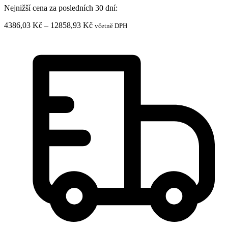
ORTHO
Nejnižší cena za posledních 30 dní:
SIENNA
s
Rozpětí
4386,03
Kč
–
12858,93
Kč
včetně DPH
ciferníkem
cen:
množství
4386,03 Kč
až
12858,93 Kč