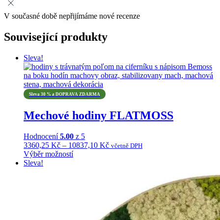
V současné době nepřijímáme nové recenze
Související produkty
Sleva!
Sleva 30 % a DOPRAVA ZDARMA
Mechové hodiny FLATMOSS
Hodnocení
5.00
z 5
Rozpětí
3360,25
Kč
–
10837,10
Kč
včetně DPH
cen:
Výběr možností
Tento
3360,25 Kč
Sleva!
produkt
až
má
10837,10 Kč
více
variant.
Možnosti
lze