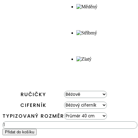
RUČIČKY
CIFERNÍK
TYPIZOVANÝ ROZMĚR
Mechové
hodiny
Přidat do košíku
BEMOSS®