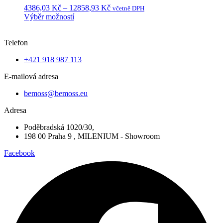
Rozpětí
4386,03
Kč
–
12858,93
Kč
včetně DPH
cen:
Výběr možností
Tento
4386,03 Kč
produkt
až
Telefon
má
12858,93 Kč
více
+421 918 987 113
variant.
Možnosti
E-mailová adresa
lze
vybrat
bemoss@bemoss.eu
na
stránce
Adresa
produktu
Poděbradská 1020/30,
198 00 Praha 9 , MILENIUM - Showroom
Facebook