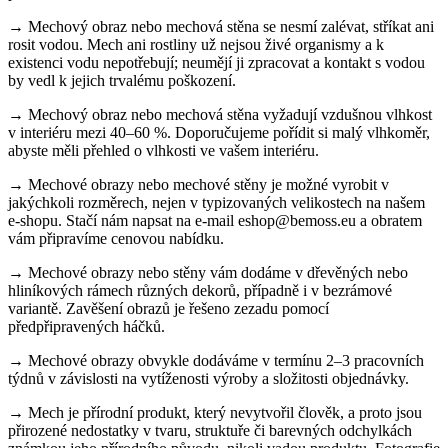
→ Mechový obraz nebo mechová stěna se nesmí zalévat, stříkat ani
rosit vodou. Mech ani rostliny už nejsou živé organismy a k
existenci vodu nepotřebují; neumějí ji zpracovat a kontakt s vodou
by vedl k jejich trvalému poškození.
→ Mechový obraz nebo mechová stěna vyžadují vzdušnou vlhkost
v interiéru mezi 40–60 %. Doporučujeme pořídit si malý vlhkoměr,
abyste měli přehled o vlhkosti ve vašem interiéru.
→ Mechové obrazy nebo mechové stěny je možné vyrobit v
jakýchkoli rozměrech, nejen v typizovaných velikostech na našem
e-shopu. Stačí nám napsat na e-mail eshop@bemoss.eu a obratem
vám připravíme cenovou nabídku.
→ Mechové obrazy nebo stěny vám dodáme v dřevěných nebo
hliníkových rámech různých dekorů, případně i v bezrámové
variantě. Zavěšení obrazů je řešeno zezadu pomocí
předpřipravených háčků.
→ Mechové obrazy obvykle dodáváme v termínu 2–3 pracovních
týdnů v závislosti na vytíženosti výroby a složitosti objednávky.
→ Mech je přírodní produkt, který nevytvořil člověk, a proto jsou
přirozené nedostatky v tvaru, struktuře či barevných odchylkách