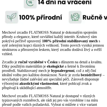
Mechové zrcadlo FLATMOSS Natural je dokonalým spojením
přírody a elegance, které ozvláštní každý interiér. Kruhový rám
pokrývá pečlivě upravený
100% přírodní stabilizovaný mech
s
sytě zelenými kopci různých velikostí. Tento povrch vyniká jemnou
strukturou a přirozeným leskem, který zrcadlu dodává živý a svěží
vzhled.
Zrcadlo je
ručně vyráběné v Česku
s důrazem na detail a kvalitu.
Díky použitým materiálům je
ekologické
a šetrné k životnímu
prostředí. Stabilizovaný mech je
hypoalergenní
, což z něj činí
ideální volbu pro každou domácnost. Navíc je zcela
bezúdržbový
–
nevyžaduje žádné zalévání ani speciální péči. Zároveň disponuje
výbornými
akustickými vlastnostmi
, které pohlcují zvuk a
přispívají k uklidňující atmosféře.
Mechové zrcadlo FLATMOSS Natural je dostupné v různých
typizovaných rozměrech, ale rádi jej pro vás vyrobíme i na míru
přesně podle vašich požadavků. Vybrat si můžete z více variant