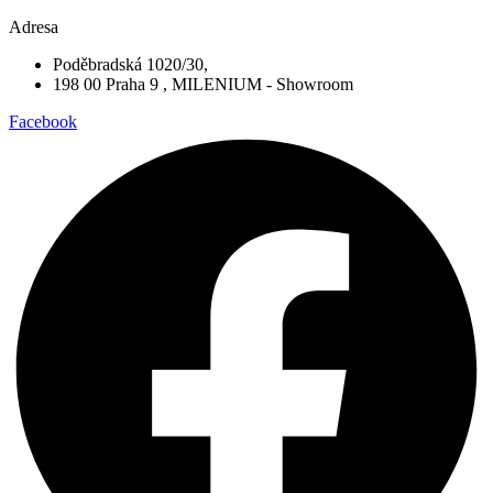
stránce
Adresa
produktu
Poděbradská 1020/30,
198 00 Praha 9 , MILENIUM - Showroom
Facebook