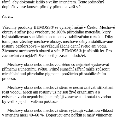
rámů, aby dokonale ladilo s vaším interiérem. Tento jedinečný
doplněk vnese kousek přírody přímo na vaši stěnu.
Údržba
Všechny produkty BEMOSS® se vyrábějí ručně v Česku. Mechové
obrazy a stěny jsou vyrobeny ze 100% přírodního materiálu, který
byl stabilizován speciálním postupem v stabilizačním roztoku. Díky
tomu jsou všechny mechové obrazy, mechové stěny a stabilizované
rostliny bezúdržbové – nevyžadují žádné denní světlo ani vodu.
Životnost mechových obrazů a stěn BEMOSS® je několik let. Pro
zachování co nejdelší životnosti je zásadní dodržet:
→ Mechový obraz nebo mechovou stěnu co nejméně vystavovat
přímému slunečnímu světlu. Přímé sluneční záření může způsobit
mírné blednutí přírodního pigmentu použitého při stabilizačním
procesu.
→ Mechový obraz nebo mechová stěna se nesmí zalévat, stříkat ani
rosit vodou. Mech ani rostliny už nejsou živé organismy a k
existenci vodu nepotřebují; neumějí ji zpracovat a kontakt s vodou
by vedl k jejich trvalému poškození.
→ Mechový obraz nebo mechová stěna vyžadují vzdušnou vlhkost
v interiéru mezi 40–60 %. Doporučujeme pořídit si malý vlhkoměr,