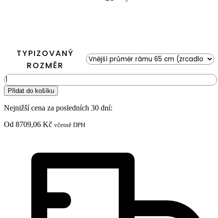
TYPIZOVANÝ
ROZMĚR
Kruhové
zrcadlo
Přidat do košíku
FLATMOSS
Natural
Nejnižší cena za posledních 30 dní:
množství
Od
8709,06
Kč
včetně DPH