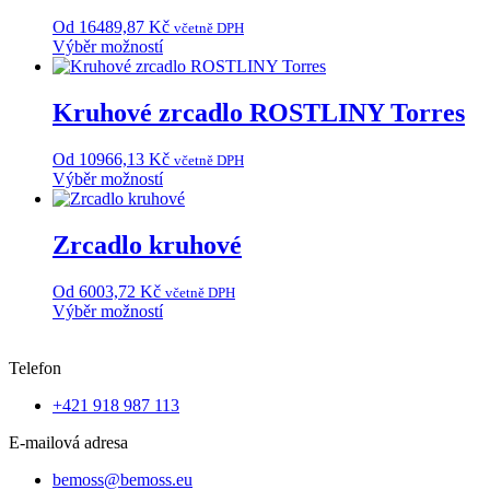
Od
16489,87
Kč
včetně DPH
Výběr možností
Tento
produkt
má
Kruhové zrcadlo ROSTLINY Torres
více
variant.
Od
10966,13
Kč
včetně DPH
Možnosti
Výběr možností
lze
Tento
vybrat
produkt
na
má
Zrcadlo kruhové
stránce
více
produktu
variant.
Od
6003,72
Kč
včetně DPH
Možnosti
Výběr možností
lze
Tento
vybrat
produkt
na
Telefon
má
stránce
více
produktu
+421 918 987 113
variant.
Možnosti
E-mailová adresa
lze
vybrat
bemoss@bemoss.eu
na