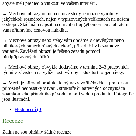
abyste měli přehled o vlhkosti ve vašem interiéru.
→ Mechové obrazy nebo mechové stěny je možné vyrobit v
jakýchkoli rozměrech, nejen v typizovaných velikostech na našem
e-shopu. Stačí nám napsat na e-mail eshop@bemoss.eu a obratem
vám připravíme cenovou nabídku.
→ Mechové obrazy nebo stěny vám dodáme v dřevěných nebo
hliníkových rámech různých dekorů, případně i v bezrámové
variantě. Zavěšení obrazů je řešeno zezadu pomocí
předpřipravených háčků.
→ Mechové obrazy obvykle dodáváme v termínu 2–3 pracovních
týdnů v závislosti na vytíženosti výroby a složitosti objednávky.
→ Mech je přírodní produkt, který nevytvořil člověk, a proto jsou
přirozené nedostatky v tvaru, struktuře či barevných odchylkách
známkou jeho přírodního původu, nikoli vadou produktu. Fotografie
jsou ilustrační.
Hodnocení (0)
Recenze
Zatím nejsou přidány žádné recenze.