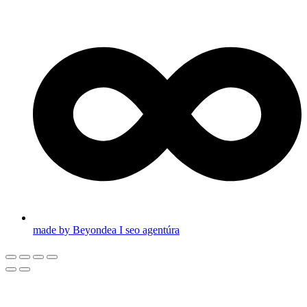
made by Beyondea I seo agentúra