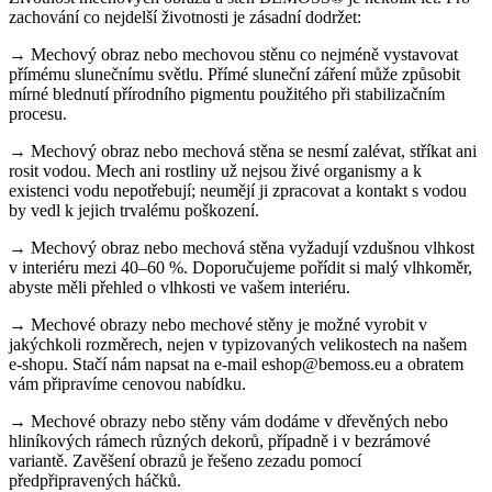
zachování co nejdelší životnosti je zásadní dodržet:
→ Mechový obraz nebo mechovou stěnu co nejméně vystavovat
přímému slunečnímu světlu. Přímé sluneční záření může způsobit
mírné blednutí přírodního pigmentu použitého při stabilizačním
procesu.
→ Mechový obraz nebo mechová stěna se nesmí zalévat, stříkat ani
rosit vodou. Mech ani rostliny už nejsou živé organismy a k
existenci vodu nepotřebují; neumějí ji zpracovat a kontakt s vodou
by vedl k jejich trvalému poškození.
→ Mechový obraz nebo mechová stěna vyžadují vzdušnou vlhkost
v interiéru mezi 40–60 %. Doporučujeme pořídit si malý vlhkoměr,
abyste měli přehled o vlhkosti ve vašem interiéru.
→ Mechové obrazy nebo mechové stěny je možné vyrobit v
jakýchkoli rozměrech, nejen v typizovaných velikostech na našem
e-shopu. Stačí nám napsat na e-mail eshop@bemoss.eu a obratem
vám připravíme cenovou nabídku.
→ Mechové obrazy nebo stěny vám dodáme v dřevěných nebo
hliníkových rámech různých dekorů, případně i v bezrámové
variantě. Zavěšení obrazů je řešeno zezadu pomocí
předpřipravených háčků.