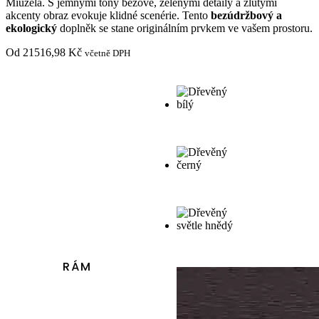
Miuzela. S jemnými tóny béžové, zelenými detaily a žlutými
akcenty obraz evokuje klidné scenérie. Tento
bezúdržbový a
ekologický
doplněk se stane originálním prvkem ve vašem prostoru.
Od
21516,98
Kč
včetně DPH
RÁM