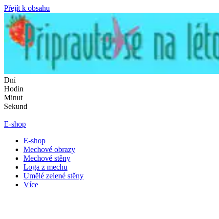
Přejít k obsahu
Dní
Hodin
Minut
Sekund
E-shop
E-shop
Mechové obrazy
Mechové stěny
Loga z mechu
Umělé zelené stěny
Více