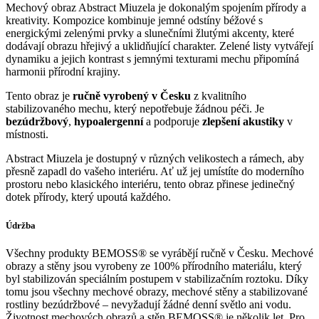
Mechový obraz Abstract Miuzela je dokonalým spojením přírody a
kreativity. Kompozice kombinuje jemné odstíny béžové s
energickými zelenými prvky a slunečními žlutými akcenty, které
dodávají obrazu hřejivý a uklidňující charakter. Zelené listy vytvářejí
dynamiku a jejich kontrast s jemnými texturami mechu připomíná
harmonii přírodní krajiny.
Tento obraz je
ručně vyrobený v Česku
z kvalitního
stabilizovaného mechu, který nepotřebuje žádnou péči. Je
bezúdržbový
,
hypoalergenní
a podporuje
zlepšení akustiky
v
místnosti.
Abstract Miuzela je dostupný v různých velikostech a rámech, aby
přesně zapadl do vašeho interiéru. Ať už jej umístíte do moderního
prostoru nebo klasického interiéru, tento obraz přinese jedinečný
dotek přírody, který upoutá každého.
Údržba
Všechny produkty BEMOSS® se vyrábějí ručně v Česku. Mechové
obrazy a stěny jsou vyrobeny ze 100% přírodního materiálu, který
byl stabilizován speciálním postupem v stabilizačním roztoku. Díky
tomu jsou všechny mechové obrazy, mechové stěny a stabilizované
rostliny bezúdržbové – nevyžadují žádné denní světlo ani vodu.
Životnost mechových obrazů a stěn BEMOSS® je několik let. Pro