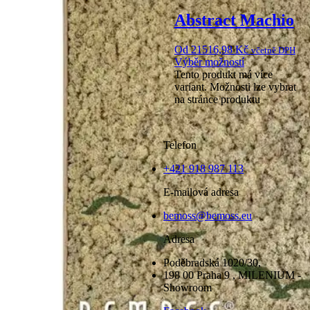
Abstract Machio
Od
21516,98
Kč
včetně DPH
Výběr možností
Tento produkt má více
variant. Možnosti lze vybrat
na stránce produktu
Telefon
+421 918 987 113
E-mailová adresa
bemoss@bemoss.eu
Adresa
Poděbradská 1020/30,
198 00 Praha 9 , MILENIUM -
Showroom