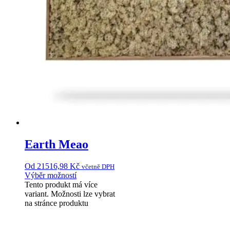
Earth Meao
Od
21516,98
Kč
včetně DPH
Výběr možností
Tento produkt má více
variant. Možnosti lze vybrat
na stránce produktu