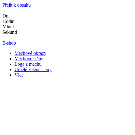
Přejít k obsahu
Dní
Hodin
Minut
Sekund
E-shop
Mechové obrazy
Mechové stěny
Loga z mechu
Umělé zelené stěny
Více